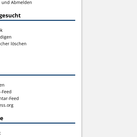
s und Abmelden
gesucht
ok
digen
icher löschen
en
s-Feed
tar-Feed
ss.org
ce
t