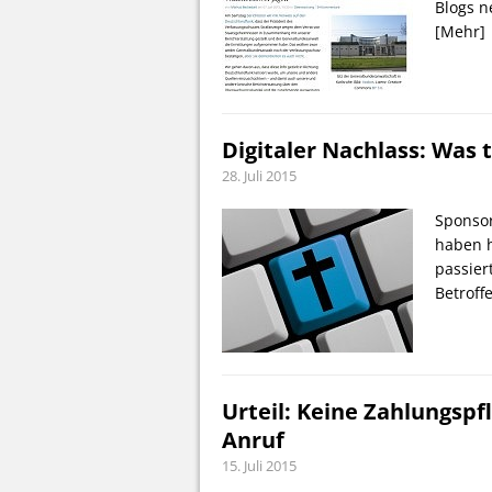
Blogs n
[Mehr]
Digitaler Nachlass: Was 
28. Juli 2015
Sponso
haben h
passier
Betroff
Urteil: Keine Zahlungsp
Anruf
15. Juli 2015