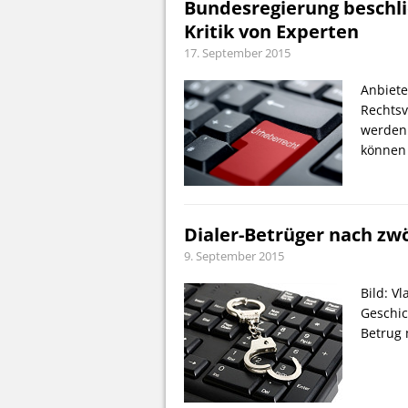
Bundesregierung beschli
Kritik von Experten
17. September 2015
Anbiete
Rechtsv
werden.
könne
Dialer-Betrüger nach zwöl
9. September 2015
Bild: V
Geschic
Betrug 