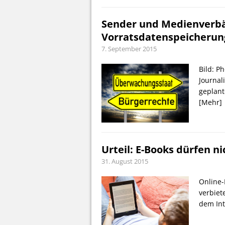
Sender und Medienverbä
Vorratsdatenspeicherun
7. September 2015
Bild: P
Journal
geplant
[Mehr]
Urteil: E-Books dürfen n
31. August 2015
Online-
verbiet
dem Int