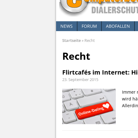
NEWS
FORUM
ABOFALLEN
Startseite
»
Recht
Recht
Flirtcafés im Internet: H
23. September 2015
Immer m
wird hä
Allerdi