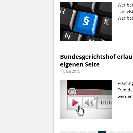
Wer be
schließ
Wer bei
Bundesgerichtshof erlau
eigenen Seite
11. Juli 2015
Framing
Fremde 
werden 