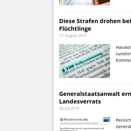
Diese Strafen drohen be
Flüchtlinge
17. August 2015
Hassko
zunehme
Komment
Generalstaatsanwalt erm
Landesverrats
30. Juli 2015
Peinlic
General