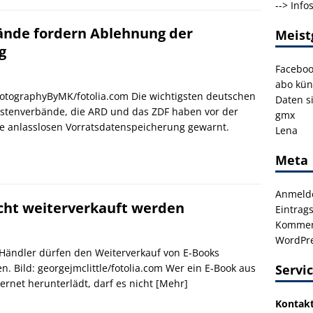
-->
Info
nde fordern Ablehnung der
Meist
g
Facebo
abo kün
hotographyByMK/fotolia.com Die wichtigsten deutschen
Daten s
istenverbände, die ARD und das ZDF haben vor der
gmx
e anlasslosen Vorratsdatenspeicherung gewarnt.
Lena
Meta
Anmeld
icht weiterverkauft werden
Eintrag
Kommen
WordPre
Händler dürfen den Weiterverkauf von E-Books
en. Bild: georgejmclittle/fotolia.com Wer ein E-Book aus
Servi
ernet herunterlädt, darf es nicht
[Mehr]
Kontak