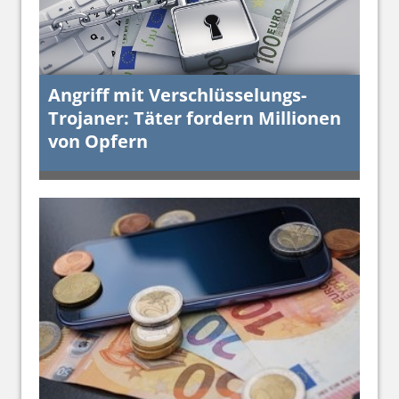
Angriff mit Verschlüsselungs-
Ang
nen
Trojaner: Täter fordern Millionen
Tro
von Opfern
von