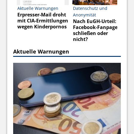
en
Aktuelle Warnungen
Datenschutz und
Re
i
Erpresser-Mail droht
DS
Anonymität
mit CIA-Ermittlungen
A
Nach EuGH-Urteil:
:
wegen Kinderpornos
si
Facebook-Fanpage
schließen oder
rn
nicht?
Aktuelle Warnungen