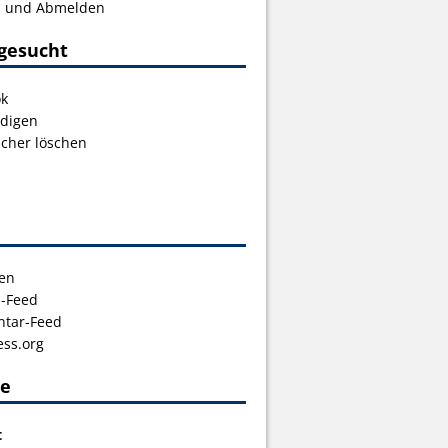
s und Abmelden
gesucht
ok
digen
icher löschen
en
s-Feed
tar-Feed
ss.org
ce
t