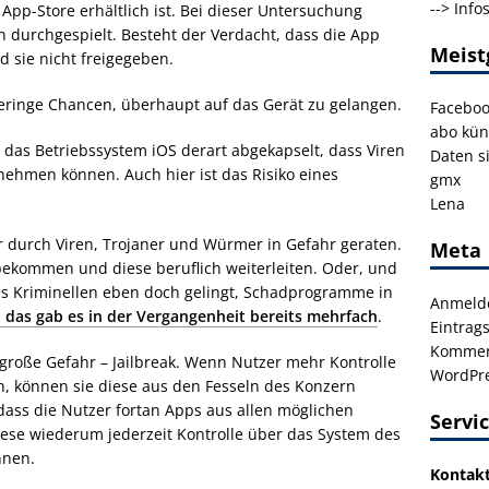
-->
Info
App-Store erhältlich ist. Bei dieser Untersuchung
 durchgespielt. Besteht der Verdacht, dass die App
Meist
d sie nicht freigegeben.
eringe Chancen, überhaupt auf das Gerät zu gelangen.
Facebo
abo kün
das Betriebssystem iOS derart abgekapselt, dass Viren
Daten s
 nehmen können. Auch hier ist das Risiko eines
gmx
Lena
durch Viren, Trojaner und Würmer in Gefahr geraten.
Meta
 bekommen und diese beruflich weiterleiten. Oder, und
 es Kriminellen eben doch gelingt, Schadprogramme in
Anmeld
 das gab es in der Vergangenheit bereits mehrfach
.
Eintrag
Kommen
große Gefahr – Jailbreak. Wenn Nutzer mehr Kontrolle
WordPre
n, können sie diese aus den Fesseln des Konzern
 dass die Nutzer fortan Apps aus allen möglichen
Servi
iese wiederum jederzeit Kontrolle über das System des
nnen.
Kontak