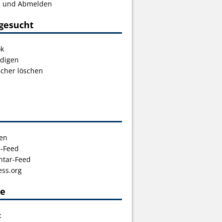
s und Abmelden
gesucht
ok
digen
icher löschen
en
s-Feed
tar-Feed
ss.org
ce
t