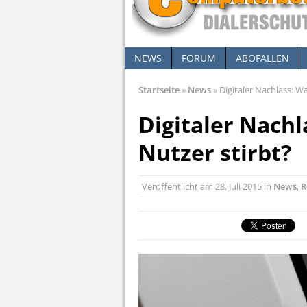
NEWS
FORUM
ABOFALLEN
Startseite
»
News
»
Digitaler Nachlass: W
Digitaler Nachl
Nutzer stirbt?
Veröffentlicht am
28. Juli 2015
in
News
,
R