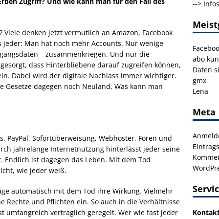
rben Zugriff? Und wie kann man für den Fall des
-->
Info
Meist
s? Viele denken jetzt vermutlich an Amazon, Facebook
s jeder: Man hat noch mehr Accounts. Nur wenige
Facebo
Zugangsdaten – zusammenkriegen. Und nur die
abo kün
gesorgt, dass Hinterbliebene darauf zugreifen können,
Daten s
ein. Dabei wird der digitale Nachlass immer wichtiger.
gmx
r die Gesetze dagegen noch Neuland. Was kann man
Lena
Meta
Anmeld
ps, PayPal, Sofortüberweisung, Webhoster, Foren und
Eintrag
rch jahrelange Internetnutzung hinterlässt jeder seine
Kommen
. Endlich ist dagegen das Leben. Mit dem Tod
WordPre
cht, wie jeder weiß.
Servi
äge automatisch mit dem Tod ihre Wirkung. Vielmehr
 Rechte und Pflichten ein. So auch in die Verhältnisse
Kontak
t umfangreich vertraglich geregelt. Wer wie fast jeder