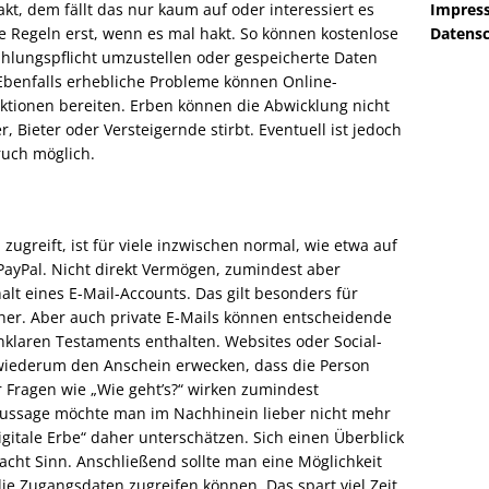
Impres
t, dem fällt das nur kaum auf oder interessiert es
Datensc
ie Regeln erst, wenn es mal hakt. So können kostenlose
ahlungspflicht umzustellen oder gespeicherte Daten
Ebenfalls erhebliche Probleme können Online-
ktionen bereiten. Erben können die Abwicklung nicht
r, Bieter oder Versteigernde stirbt. Eventuell ist jedoch
ruch möglich.
ugreift, ist für viele inzwischen normal, wie etwa auf
ayPal. Nicht direkt Vermögen, zumindest aber
lt eines E-Mail-Accounts. Das gilt besonders für
cher. Aber auch private E-Mails können entscheidende
klaren Testaments enthalten. Websites oder Social-
wiederum den Anschein erwecken, dass die Person
 Fragen wie „Wie geht’s?“ wirken zumindest
ussage möchte man im Nachhinein lieber nicht mehr
igitale Erbe“ daher unterschätzen. Sich einen Überblick
acht Sinn. Anschließend sollte man eine Möglichkeit
die Zugangsdaten zugreifen können. Das spart viel Zeit