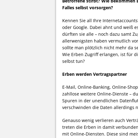
Betroffene stirbt? Wie bekommen E
Falles selbst vorsorgen?
Kennen Sie all Ihre Internetaccount
oder Google. Dabei ahnt und weiß e
dürften sie alle – noch dazu samt 
allerwenigsten haben vermutlich vor
sollte man plötzlich nicht mehr da s
Wie Erben Zugriff erlangen, ist fü
selbst tun?
Erben werden Vertragspartner
E-Mail, Online-Banking, Online-Sho
zahllose weitere Online-Dienste – du
Spuren in der unendlichen Datenflut
verschwinden die Daten allerdings ni
Genauso wenig verlieren auch Vertr
treten die Erben in damit verbundene
mit Online-Diensten. Diese sind meis