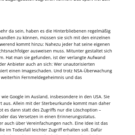
mehr da sein, haben es die Hinterbliebenen regelmäßig
handlen zu können, müssen sie sich mit den einzelnen
hwerend kommt hinzu: Nahezu jeder hat seine eigenen
htsnachfolger ausweisen muss. Mitunter gestaltet sich
m. Hat man sie gefunden, ist der verlangte Aufwand
 der Anbieter auch an sich: Wer unautorisierten
iskiert einen Imageschaden. Und trotz NSA-Überwachung
hr weiterhin Fernmeldegeheimnis und das
 wie Google im Ausland, insbesondere in den USA. Sie
t aus. Allein mit der Sterbeurkunde kommt man daher
bt es dann statt des Zugriffs nur die Löschoption –
 oder das Versetzen in einen Erinnerungsstatus.
er auch über Vereinfachungen nach. Eine Idee ist das
 im Todesfall leichter Zugriff erhalten soll. Dafür