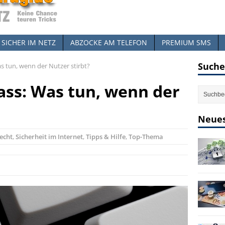
SICHER IM NETZ
ABZOCKE AM TELEFON
PREMIUM SMS
Suche
as tun, wenn der Nutzer stirbt?
ass: Was tun, wenn der
Neues
echt
,
Sicherheit im Internet
,
Tipps & Hilfe
,
Top-Thema