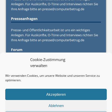
Anliegen. Für Auskünfte, O-Töne und Interviews richten Sie
Ihre Anfrage bitte an
presse@computerbetrug.de
Presseanfragen
Presse- und Öffentlichkeitsarbeit ist uns ein wichtiges
Anliegen. Für Auskünfte, O-Töne und Interviews richten Sie
Ihre Anfrage bitte an
presse@computerbetrug.de
Forum
Cookie-Zustimmung
Sie haben Fragen oder Anregungen oder brauchen konkrete
verwalten
Hilfe von Experten und anderen Betroffenen? Stellen Sie
Ihre Frage in unserem
Forum
Wir verwenden Cookies, um unsere Website und unseren Service zu
optimieren.
Werbebuchungen
Sie möchten auf Computerbetrug.de werben? Informieren
Akzeptieren
Sie sich über unsere Zielgruppe, Werbeplätze und - Formate
sowie Preise hier.
Ablehnen