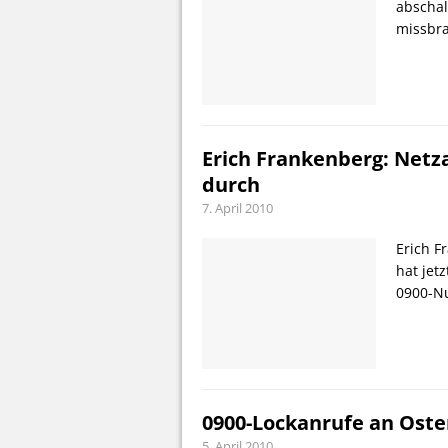
abschal
missbra
Erich Frankenberg: Netz
durch
7. April 2010
Erich F
hat jet
0900-N
0900-Lockanrufe an Oste
5. April 2010