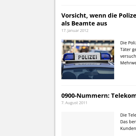
Vorsicht, wenn die Poliz
als Beamte aus
17. Januar 2012
Die Pol
Täter g
versuc
Mehrwe
0900-Nummern: Telekom 
7. August 2011
Die Tel
Das ber
Kunden 