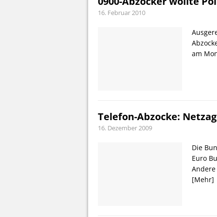
0900-Abzocker wollte Pol
16. Februar 2010
Ausgere
Abzocker
am Mont
Telefon-Abzocke: Netzag
16. Dezember 2009
Die Bun
Euro B
Andere 
[Mehr]