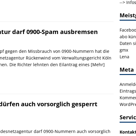
-->
Info
Meist
Facebo
ntur darf 0900-Spam ausbremsen
abo kün
Daten s
gmx
pf gegen den Missbrauch von 0900-Nummern hat die
Lena
netzagentur Rückenwind vom Verwaltungsgericht Köln
n. Die Richter lehnten den Eilantrag eines
[Mehr]
Meta
Anmeld
Eintrag
Kommen
ürfen auch vorsorglich gesperrt
WordPre
Servi
desnetzagentur darf 0900-Nummern auch vorsorglich
Kontak