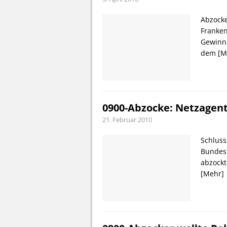
Abzock
Franken
Gewinna
dem
[M
0900-Abzocke: Netzagen
21. Februar 2010
Schluss
Bundes
abzockt
[Mehr]