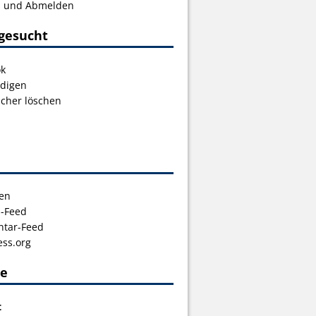
s und Abmelden
gesucht
ok
digen
icher löschen
en
s-Feed
tar-Feed
ss.org
ce
t