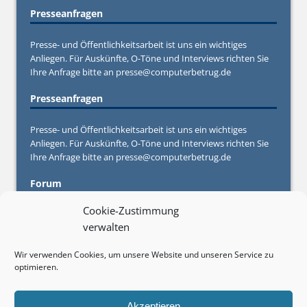
Presseanfragen
Presse- und Öffentlichkeitsarbeit ist uns ein wichtiges
Anliegen. Für Auskünfte, O-Töne und Interviews richten Sie
Ihre Anfrage bitte an
presse@computerbetrug.de
Presseanfragen
Presse- und Öffentlichkeitsarbeit ist uns ein wichtiges
Anliegen. Für Auskünfte, O-Töne und Interviews richten Sie
Ihre Anfrage bitte an
presse@computerbetrug.de
Forum
Cookie-Zustimmung
Sie haben Fragen oder Anregungen oder brauchen konkrete
verwalten
Hilfe von Experten und anderen Betroffenen? Stellen Sie
Ihre Frage in unserem
Forum
Wir verwenden Cookies, um unsere Website und unseren Service zu
optimieren.
Werbebuchungen
Sie möchten auf Computerbetrug.de werben? Informieren
Akzeptieren