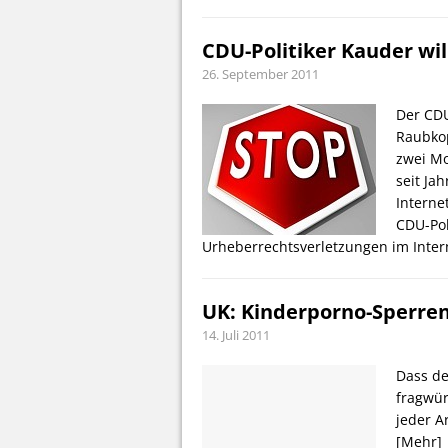
CDU-Politiker Kauder wil
26. September 2011
Der CDU
Raubkop
zwei Mo
seit Ja
Interne
CDU-Pol
Urheberrechtsverletzungen im Inte
UK: Kinderporno-Sperren
14. Juli 2011
Dass de
fragwür
jeder A
[Mehr]