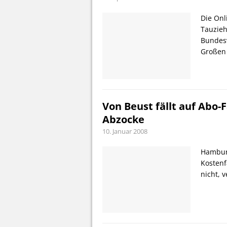
Die On
Tauzie
Bundesv
Großen 
Von Beust fällt auf Abo-F
Abzocke
10. Januar 2008
Hamburg
Kostenf
nicht, 