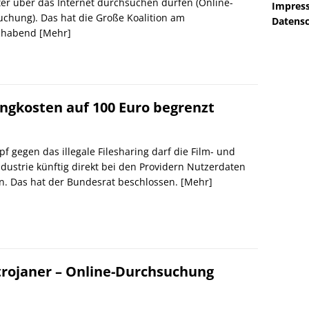
r über das Internet durchsuchen dürfen (Online-
Impres
chung). Das hat die Große Koalition am
Datensc
chabend
[Mehr]
gkosten auf 100 Euro begrenzt
f gegen das illegale Filesharing darf die Film- und
dustrie künftig direkt bei den Providern Nutzerdaten
n. Das hat der Bundesrat beschlossen.
[Mehr]
trojaner – Online-Durchsuchung