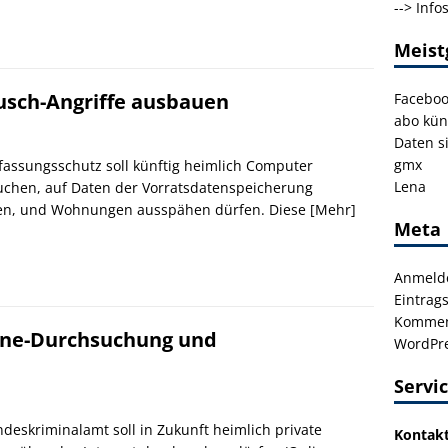
-->
Info
Meist
usch-Angriffe ausbauen
Facebo
abo kün
Daten s
gmx
fassungsschutz soll künftig heimlich Computer
Lena
chen, auf Daten der Vorratsdatenspeicherung
fen, und Wohnungen ausspähen dürfen. Diese
[Mehr]
Meta
Anmeld
Eintrag
Kommen
line-Durchsuchung und
WordPre
Servi
deskriminalamt soll in Zukunft heimlich private
Kontak