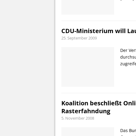
CDU-Ministerium will La
25. September 2009
Der Ver
durchsu
zugrei
Koalition beschließt On
Rasterfahndung
5. November 2008
Das Bun