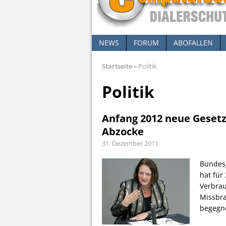
NEWS
FORUM
ABOFALLEN
Startseite
»
Politik
Politik
Anfang 2012 neue Geset
Abzocke
31. Dezember 2011
Bundesj
hat für
Verbrau
Missbr
begegn