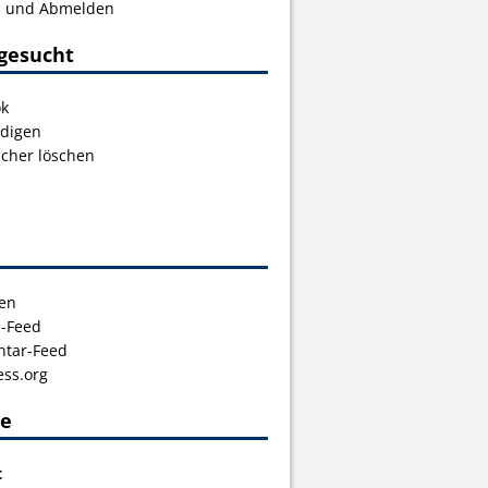
s und Abmelden
gesucht
ok
digen
icher löschen
en
s-Feed
tar-Feed
ss.org
ce
t