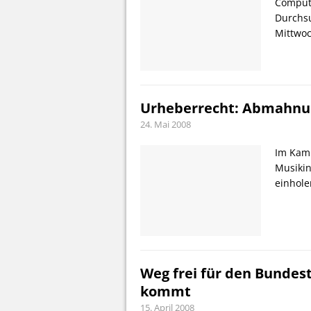
Compute
Durchsu
Mittwo
Urheberrecht: Abmahnun
24. Mai 2008
Im Kamp
Musikin
einhole
Weg frei für den Bundes
kommt
15. April 2008