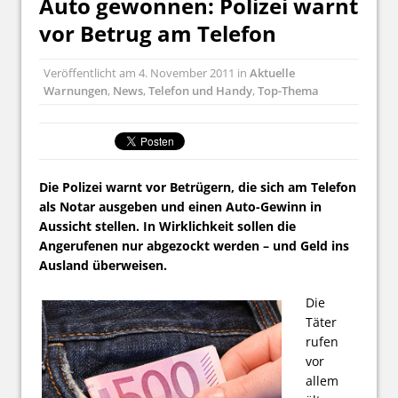
Auto gewonnen: Polizei warnt
vor Betrug am Telefon
Veröffentlicht am
4. November 2011
in
Aktuelle
Warnungen
,
News
,
Telefon und Handy
,
Top-Thema
Die Polizei warnt vor Betrügern, die sich am Telefon
als Notar ausgeben und einen Auto-Gewinn in
Aussicht stellen. In Wirklichkeit sollen die
Angerufenen nur abgezockt werden – und Geld ins
Ausland überweisen.
Die
Täter
rufen
vor
allem