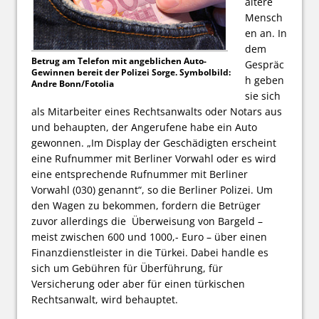
ältere
Mensch
en an. In
dem
Betrug am Telefon mit angeblichen Auto-
Gespräc
Gewinnen bereit der Polizei Sorge. Symbolbild:
h geben
Andre Bonn/Fotolia
sie sich
als Mitarbeiter eines Rechtsanwalts oder Notars aus
und behaupten, der Angerufene habe ein Auto
gewonnen. „Im Display der Geschädigten erscheint
eine Rufnummer mit Berliner Vorwahl oder es wird
eine entsprechende Rufnummer mit Berliner
Vorwahl (030) genannt“, so die Berliner Polizei. Um
den Wagen zu bekommen, fordern die Betrüger
zuvor allerdings die Überweisung von Bargeld –
meist zwischen 600 und 1000,- Euro – über einen
Finanzdienstleister in die Türkei. Dabei handle es
sich um Gebühren für Überführung, für
Versicherung oder aber für einen türkischen
Rechtsanwalt, wird behauptet.