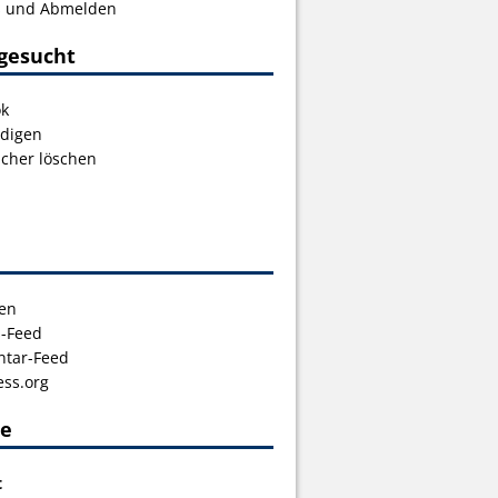
s und Abmelden
gesucht
ok
digen
icher löschen
en
s-Feed
tar-Feed
ss.org
ce
t