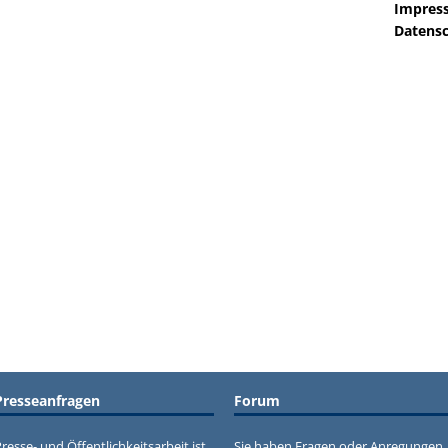
Impres
Datensc
Presseanfragen
Forum
resse- und Öffentlichkeitsarbeit ist
Sie haben Fragen oder Anregungen