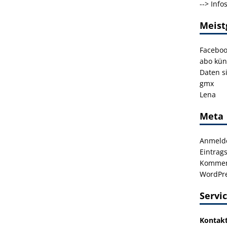
-->
Info
Meist
Facebo
abo kün
Daten s
gmx
Lena
Meta
Anmeld
Eintrag
Kommen
WordPre
Servi
Kontak