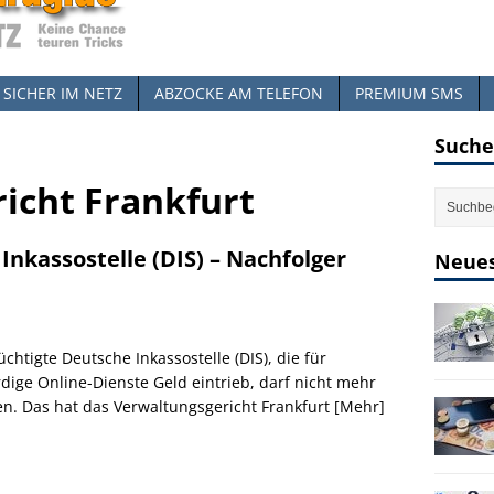
SICHER IM NETZ
ABZOCKE AM TELEFON
PREMIUM SMS
Suche
icht Frankfurt
Inkassostelle (DIS) – Nachfolger
Neues
üchtigte Deutsche Inkassostelle (DIS), die für
dige Online-Dienste Geld eintrieb, darf nicht mehr
en. Das hat das Verwaltungsgericht Frankfurt
[Mehr]