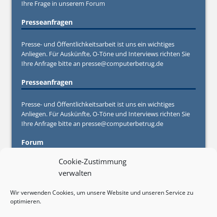
Ihre Frage in unserem
Forum
Presseanfragen
Presse- und Öffentlichkeitsarbeit ist uns ein wichtiges
Anliegen. Für Auskünfte, O-Töne und Interviews richten Sie
Ihre Anfrage bitte an
presse@computerbetrug.de
Presseanfragen
Presse- und Öffentlichkeitsarbeit ist uns ein wichtiges
Anliegen. Für Auskünfte, O-Töne und Interviews richten Sie
Ihre Anfrage bitte an
presse@computerbetrug.de
Forum
Cookie-Zustimmung
Sie haben Fragen oder Anregungen oder brauchen konkrete
verwalten
Hilfe von Experten und anderen Betroffenen? Stellen Sie
Ihre Frage in unserem
Forum
Wir verwenden Cookies, um unsere Website und unseren Service zu
optimieren.
Werbebuchungen