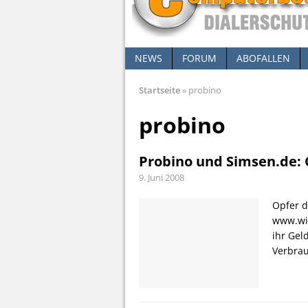
NEWS
FORUM
ABOFALLEN
Startseite
»
probino
probino
Probino und Simsen.de: 
9. Juni 2008
Opfer d
www.wi
ihr Gel
Verbra