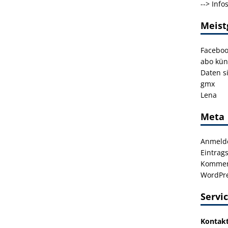
-->
Info
Meist
Facebo
abo kün
Daten s
gmx
Lena
Meta
Anmeld
Eintrag
Kommen
WordPre
Servi
Kontak