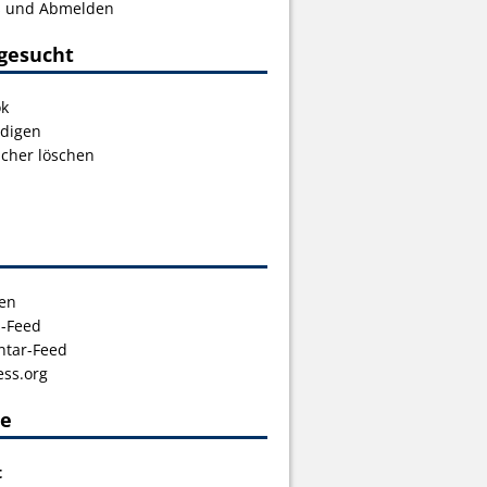
s und Abmelden
gesucht
ok
digen
icher löschen
en
s-Feed
tar-Feed
ss.org
ce
t