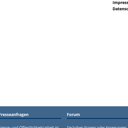
Impres
Datensc
Presseanfragen
Forum
resse- und Öffentlichkeitsarbeit ist
Sie haben Fragen oder Anregungen