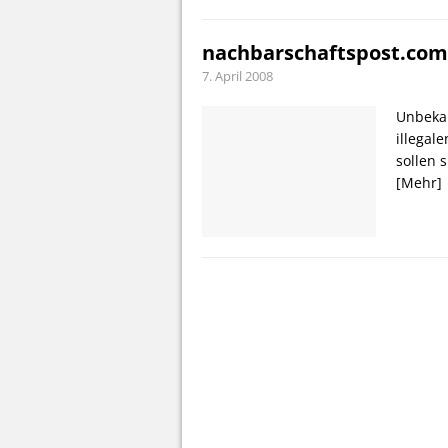
nachbarschaftspost.com:
7. April 2008
Unbekan
illegal
sollen 
[Mehr]