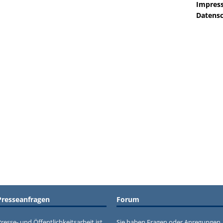
Impres
Datensc
Presseanfragen
Forum
resse- und Öffentlichkeitsarbeit ist
Sie haben Fragen oder Anregungen