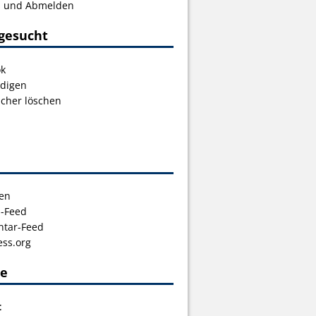
s und Abmelden
gesucht
ok
digen
icher löschen
en
s-Feed
tar-Feed
ss.org
ce
t