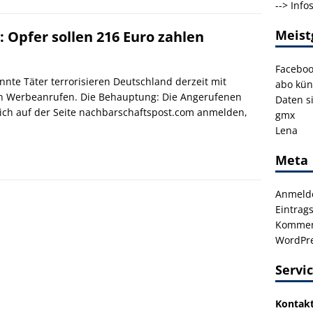
-->
Info
Meist
 Opfer sollen 216 Euro zahlen
Facebo
nte Täter terrorisieren Deutschland derzeit mit
abo kün
en Werbeanrufen. Die Behauptung: Die Angerufenen
Daten s
sich auf der Seite nachbarschaftspost.com anmelden,
gmx
Lena
Meta
Anmeld
Eintrag
Kommen
WordPre
Servi
Kontak