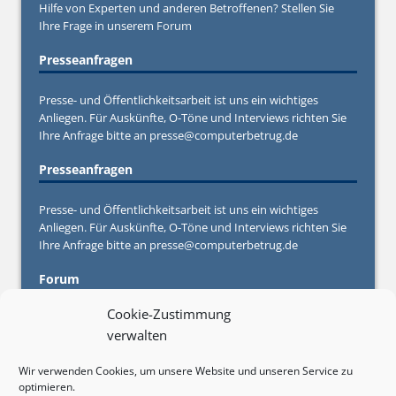
Hilfe von Experten und anderen Betroffenen? Stellen Sie
Ihre Frage in unserem
Forum
Presseanfragen
Presse- und Öffentlichkeitsarbeit ist uns ein wichtiges
Anliegen. Für Auskünfte, O-Töne und Interviews richten Sie
Ihre Anfrage bitte an
presse@computerbetrug.de
Presseanfragen
Presse- und Öffentlichkeitsarbeit ist uns ein wichtiges
Anliegen. Für Auskünfte, O-Töne und Interviews richten Sie
Ihre Anfrage bitte an
presse@computerbetrug.de
Forum
Cookie-Zustimmung
Sie haben Fragen oder Anregungen oder brauchen konkrete
verwalten
Hilfe von Experten und anderen Betroffenen? Stellen Sie
Ihre Frage in unserem
Forum
Wir verwenden Cookies, um unsere Website und unseren Service zu
optimieren.
Werbebuchungen