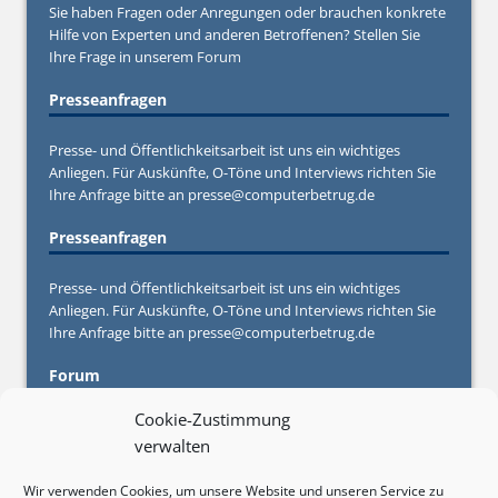
Sie haben Fragen oder Anregungen oder brauchen konkrete
Hilfe von Experten und anderen Betroffenen? Stellen Sie
Ihre Frage in unserem
Forum
Presseanfragen
Presse- und Öffentlichkeitsarbeit ist uns ein wichtiges
Anliegen. Für Auskünfte, O-Töne und Interviews richten Sie
Ihre Anfrage bitte an
presse@computerbetrug.de
Presseanfragen
Presse- und Öffentlichkeitsarbeit ist uns ein wichtiges
Anliegen. Für Auskünfte, O-Töne und Interviews richten Sie
Ihre Anfrage bitte an
presse@computerbetrug.de
Forum
Cookie-Zustimmung
Sie haben Fragen oder Anregungen oder brauchen konkrete
verwalten
Hilfe von Experten und anderen Betroffenen? Stellen Sie
Ihre Frage in unserem
Forum
Wir verwenden Cookies, um unsere Website und unseren Service zu