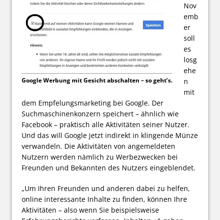
Nov
emb
er
soll
es
losg
ehe
Google Werbung mit Gesicht abschalten – so geht’s.
n
mit
dem Empfelungsmarketing bei Google. Der
Suchmaschinenkonzern speichert – ähnlich wie
Facebook – praktisch alle Aktivitäten seiner Nutzer.
Und das will Google jetzt indirekt in klingende Münze
verwandeln. Die Aktivitäten von angemeldeten
Nutzern werden nämlich zu Werbezwecken bei
Freunden und Bekannten des Nutzers eingeblendet.
„Um Ihren Freunden und anderen dabei zu helfen,
online interessante Inhalte zu finden, können Ihre
Aktivitäten – also wenn Sie beispielsweise