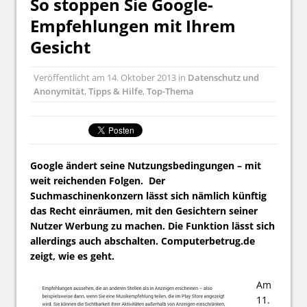
So stoppen Sie Google-
Empfehlungen mit Ihrem
Gesicht
Veröffentlicht am
14. Oktober 2013
in
Datenschutz und
Anonymität
,
Tipps & Hilfe
,
Top-Thema
Google ändert seine Nutzungsbedingungen – mit
weit reichenden Folgen. Der
Suchmaschinenkonzern lässt sich nämlich künftig
das Recht einräumen, mit den Gesichtern seiner
Nutzer Werbung zu machen. Die Funktion lässt sich
allerdings auch abschalten. Computerbetrug.de
zeigt, wie es geht.
Am
11.