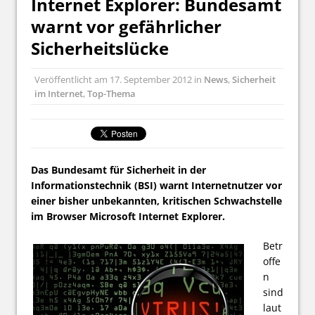
Internet Explorer: Bundesamt
warnt vor gefährlicher
Sicherheitslücke
Veröffentlicht am
17. September 2012
in
News
,
Sicherheit
im Internet
,
Top-Thema
Das Bundesamt für Sicherheit in der
Informationstechnik (BSI) warnt Internetnutzer vor
einer bisher unbekannten, kritischen Schwachstelle
im Browser Microsoft Internet Explorer.
Betr
offe
n
sind
laut