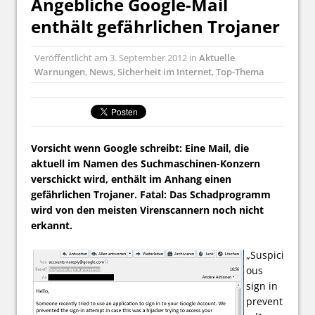
Angebliche Google-Mail
enthält gefährlichen Trojaner
Veröffentlicht am
3. September 2012
in
Aktuelle
Warnungen
,
News
,
Sicherheit im Internet
,
Top-Thema
Vorsicht wenn Google schreibt: Eine Mail, die
aktuell im Namen des Suchmaschinen-Konzern
verschickt wird, enthält im Anhang einen
gefährlichen Trojaner. Fatal: Das Schadprogramm
wird von den meisten Virenscannern noch nicht
erkannt.
„Suspici
ous
sign in
prevent