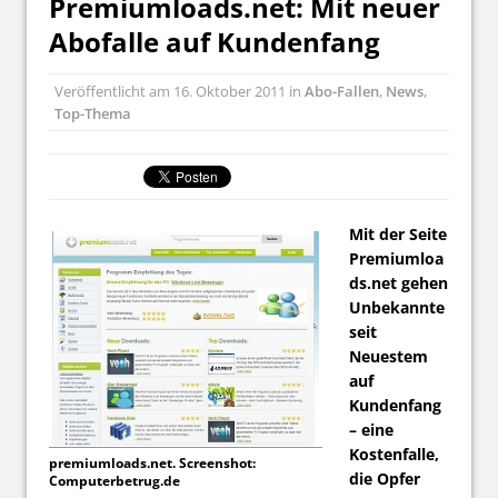
Premiumloads.net: Mit neuer
Abofalle auf Kundenfang
Veröffentlicht am
16. Oktober 2011
in
Abo-Fallen
,
News
,
Top-Thema
Mit der Seite
Premiumloa
ds.net gehen
Unbekannte
seit
Neuestem
auf
Kundenfang
– eine
Kostenfalle,
premiumloads.net. Screenshot:
die Opfer
Computerbetrug.de