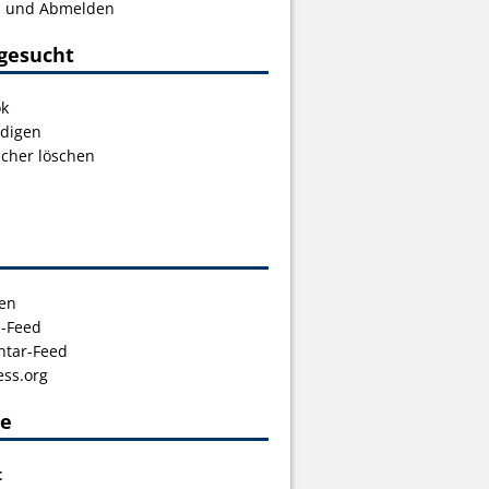
s und Abmelden
gesucht
ok
digen
icher löschen
en
s-Feed
tar-Feed
ss.org
ce
t