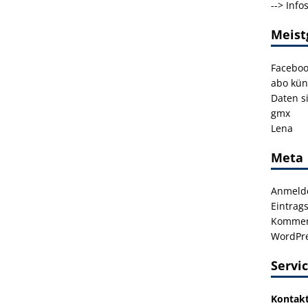
-->
Info
Meist
Facebo
abo kün
Daten s
gmx
Lena
Meta
Anmeld
Eintrag
Kommen
WordPre
Servi
Kontak