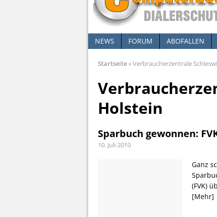
NEWS
FORUM
ABOFALLEN
Startseite
»
Verbraucherzentrale Schleswi
Verbraucherzen
Holstein
Sparbuch gewonnen: FVK
10. Juli 2010
Ganz sc
Sparbuc
(FVK) ü
[Mehr]