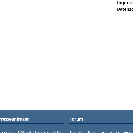
Impres
Datensc
Presseanfragen
Forum
resse- und Öffentlichkeitsarbeit ist
Sie haben Fragen oder Anregungen