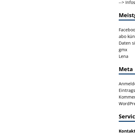
-->
Info
Meist
Facebo
abo kün
Daten s
gmx
Lena
Meta
Anmeld
Eintrag
Kommen
WordPre
Servi
Kontak