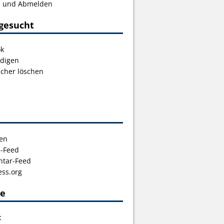
s und Abmelden
gesucht
ok
digen
icher löschen
en
s-Feed
tar-Feed
ss.org
ce
t