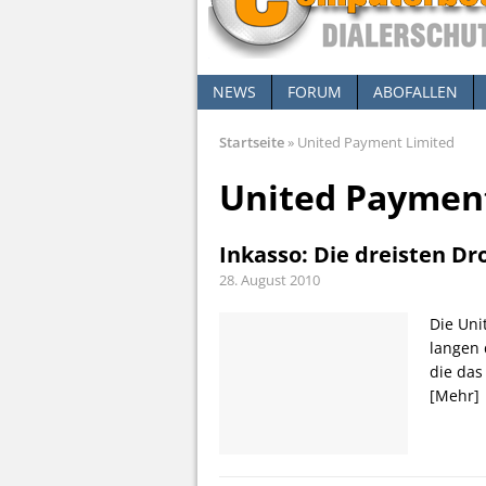
NEWS
FORUM
ABOFALLEN
Startseite
»
United Payment Limited
United Paymen
Inkasso: Die dreisten D
28. August 2010
Die Uni
langen 
die das
[Mehr]