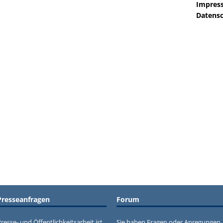
Impres
Datensc
Presseanfragen
Forum
resse- und Öffentlichkeitsarbeit ist
Sie haben Fragen oder Anregungen