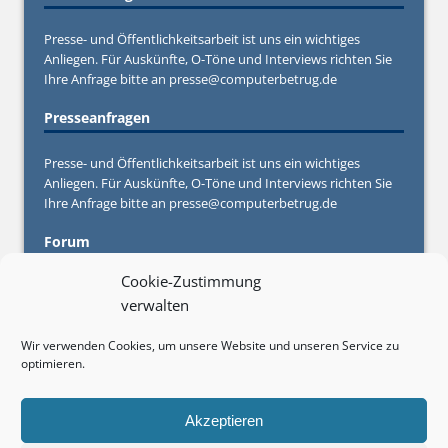
Presse- und Öffentlichkeitsarbeit ist uns ein wichtiges
Anliegen. Für Auskünfte, O-Töne und Interviews richten Sie
Ihre Anfrage bitte an
presse@computerbetrug.de
Presseanfragen
Presse- und Öffentlichkeitsarbeit ist uns ein wichtiges
Anliegen. Für Auskünfte, O-Töne und Interviews richten Sie
Ihre Anfrage bitte an
presse@computerbetrug.de
Forum
Cookie-Zustimmung
Sie haben Fragen oder Anregungen oder brauchen konkrete
verwalten
Hilfe von Experten und anderen Betroffenen? Stellen Sie
Ihre Frage in unserem
Forum
Wir verwenden Cookies, um unsere Website und unseren Service zu
optimieren.
Werbebuchungen
Sie möchten auf Computerbetrug.de werben? Informieren
Akzeptieren
Sie sich über unsere Zielgruppe, Werbeplätze und - Formate