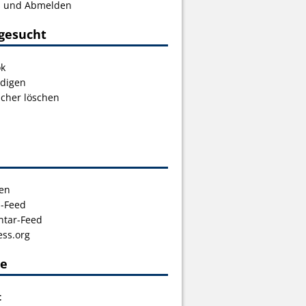
s und Abmelden
gesucht
ok
digen
icher löschen
en
s-Feed
tar-Feed
ss.org
ce
t