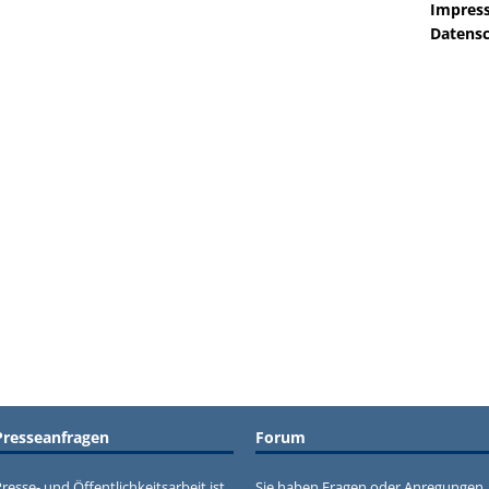
Impres
Datensc
Presseanfragen
Forum
resse- und Öffentlichkeitsarbeit ist
Sie haben Fragen oder Anregungen