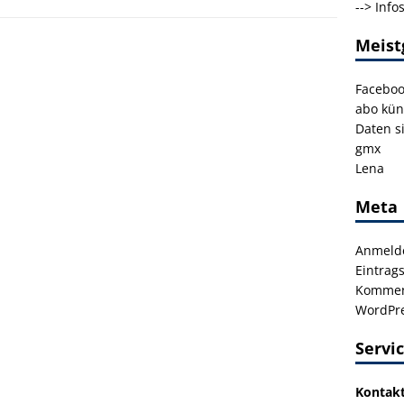
-->
Info
Meist
Facebo
abo kün
Daten s
gmx
Lena
Meta
Anmeld
Eintrag
Kommen
WordPre
Servi
Kontak