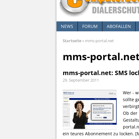
NEWS
FORUM
ABOFALLEN
Startseite
»
mms-portal.net
mms-portal.ne
mms-portal.net: SMS lock
29. September 2011
Wer - w
sollte 
verbirg
Ob der 
Gestalt
portal.
ein teures Abonnement zu locken.
[