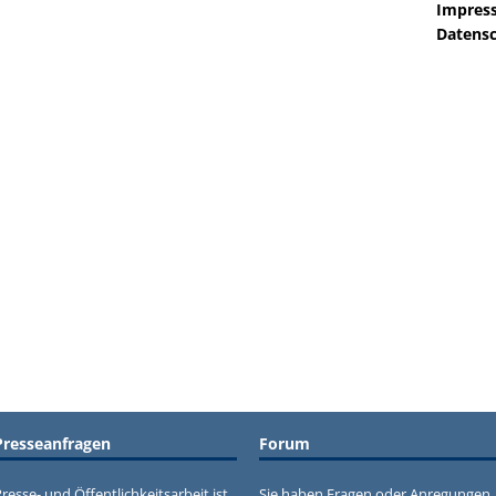
Impres
Datensc
Presseanfragen
Forum
resse- und Öffentlichkeitsarbeit ist
Sie haben Fragen oder Anregungen