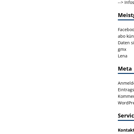
-->
Info
Meist
Facebo
abo kün
Daten s
gmx
Lena
Meta
Anmeld
Eintrag
Kommen
WordPre
Servi
Kontak