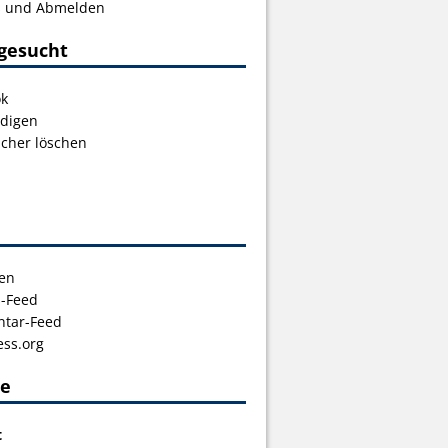
s und Abmelden
gesucht
ok
digen
icher löschen
en
s-Feed
tar-Feed
ss.org
ce
t