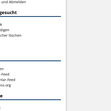
s und Abmelden
gesucht
ok
digen
icher löschen
en
s-Feed
tar-Feed
ss.org
ce
t