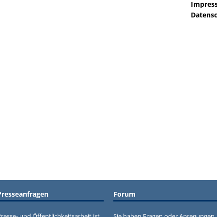
Impres
Datensc
Presseanfragen
Forum
resse- und Öffentlichkeitsarbeit ist
Sie haben Fragen oder Anregungen