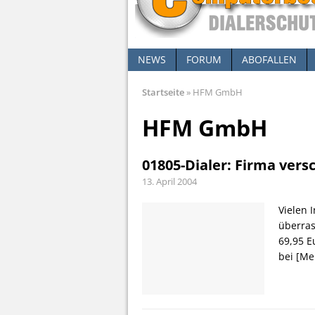
NEWS
FORUM
ABOFALLEN
Startseite
»
HFM GmbH
HFM GmbH
01805-Dialer: Firma ver
13. April 2004
Vielen 
überras
69,95 E
bei
[Me