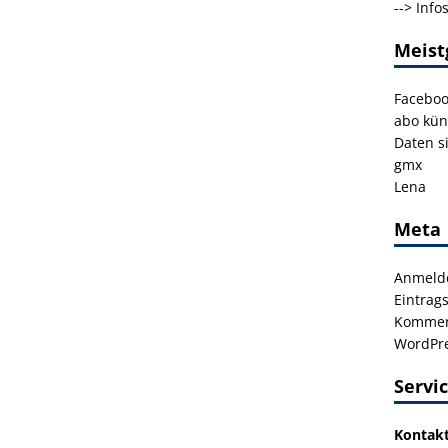
-->
Info
Meist
Facebo
abo kün
Daten s
gmx
Lena
Meta
Anmeld
Eintrag
Kommen
WordPre
Servi
Kontak