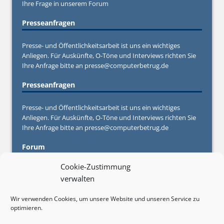
Ihre Frage in unserem
Forum
Presseanfragen
Presse- und Öffentlichkeitsarbeit ist uns ein wichtiges
Anliegen. Für Auskünfte, O-Töne und Interviews richten Sie
Ihre Anfrage bitte an
presse@computerbetrug.de
Presseanfragen
Presse- und Öffentlichkeitsarbeit ist uns ein wichtiges
Anliegen. Für Auskünfte, O-Töne und Interviews richten Sie
Ihre Anfrage bitte an
presse@computerbetrug.de
Forum
Cookie-Zustimmung
Sie haben Fragen oder Anregungen oder brauchen konkrete
verwalten
Hilfe von Experten und anderen Betroffenen? Stellen Sie
Ihre Frage in unserem
Forum
Wir verwenden Cookies, um unsere Website und unseren Service zu
optimieren.
Werbebuchungen