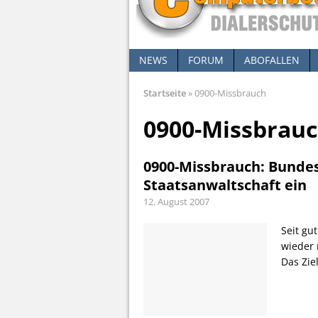
NEWS
FORUM
ABOFALLEN
Startseite
»
0900-Missbrauch
0900-Missbrau
0900-Missbrauch: Bundes
Staatsanwaltschaft ein
12. August 2007
Seit gu
wieder 
Das Zie