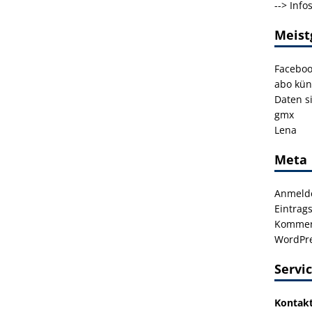
-->
Info
Meist
Facebo
abo kün
Daten s
gmx
Lena
Meta
Anmeld
Eintrag
Kommen
WordPre
Servi
Kontak