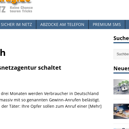
SICHER IM NETZ
ABZOCKE AM TELEFON
PREMIUM SMS
Suche
ch
netzagentur schaltet
Neues
t drei Monaten werden Verbraucher in Deutschland
massiv mit so genannten Gewinn-Anrufen belästigt.
l der Täter: Ihre Opfer sollen zum Anruf einer
[Mehr]