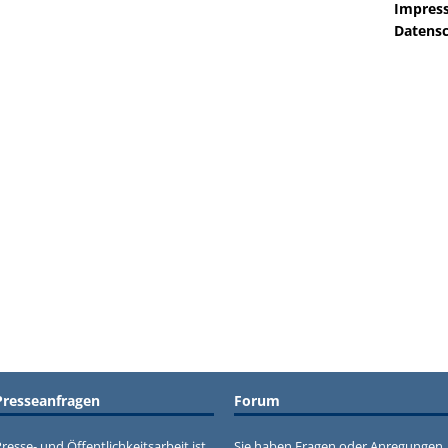
Impres
Datensc
Presseanfragen
Forum
resse- und Öffentlichkeitsarbeit ist
Sie haben Fragen oder Anregungen