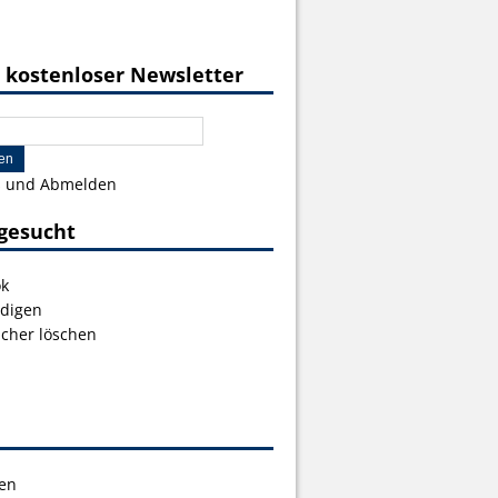
 kostenloser Newsletter
s und Abmelden
gesucht
ok
digen
icher löschen
en