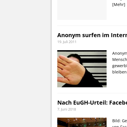
[Mehr]
Anonym surfen im Inter
19. Juli 2011
Anonym 
Mensche
gewerbl
bleibe
Nach EuGH-Urteil: Faceb
7. Juni 2018
Bild: G
von Fac