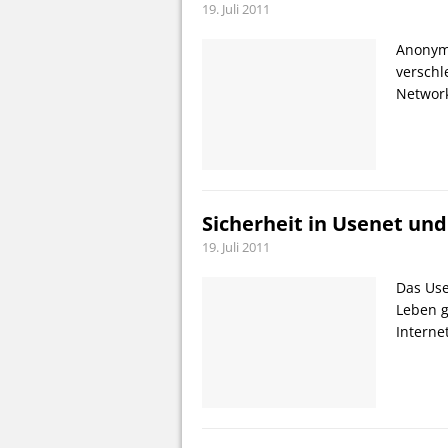
19. Juli 2011
Anonym 
verschl
Network
Sicherheit in Usenet un
19. Juli 2011
Das Use
Leben g
Interne