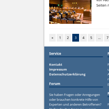
Seiten 
«
1
2
3
4
5
…
7
Service
Kontakt
P
Impressum
u
Datenschutzerklärung
r
Forum
Sie haben Fragen oder Anregungen
oder brauchen konkrete Hilfe von
Experten und anderen Betroffenen?
P