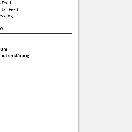
s-Feed
tar-Feed
ss.org
ce
t
sum
hutzerklärung