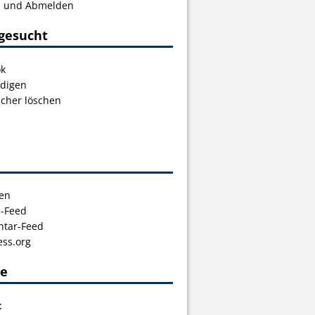
s und Abmelden
gesucht
ok
digen
icher löschen
en
s-Feed
tar-Feed
ss.org
ce
t