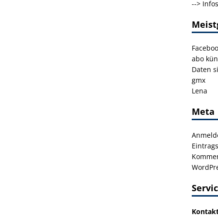
-->
Info
Meist
Facebo
abo kün
Daten s
gmx
Lena
Meta
Anmeld
Eintrag
Kommen
WordPre
Servi
Kontak