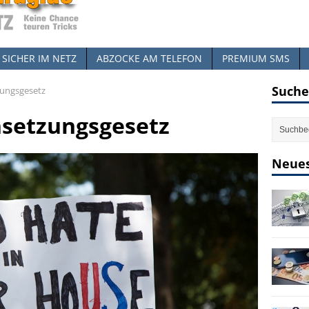
SICHER IM NETZ
ABZOCKE AM TELEFON
PREMIUM SMS
Suche
ungsgesetz
setzungsgesetz
Neues