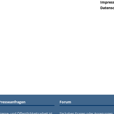
Impres
Datensc
Presseanfragen
Forum
resse- und Öffentlichkeitsarbeit ist
Sie haben Fragen oder Anregungen