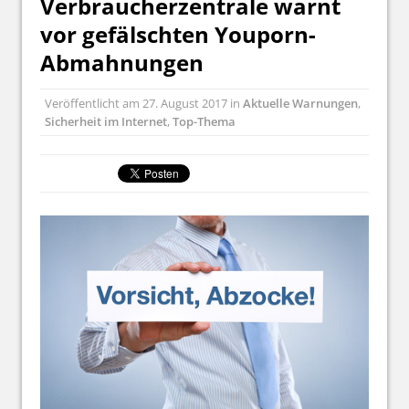
Verbraucherzentrale warnt
vor gefälschten Youporn-
Abmahnungen
Veröffentlicht am
27. August 2017
in
Aktuelle Warnungen
,
Sicherheit im Internet
,
Top-Thema