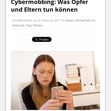
Cybermobbing: Was Opfer
und Eltern tun können
Veröffentlicht am
6. Februar 2017
in
News
,
Sicherheit im
Internet
,
Top-Thema