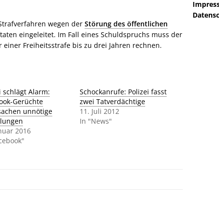
Impres
Datensc
Strafverfahren wegen der
Störung des öffentlichen
aten eingeleitet. Im Fall eines Schuldspruchs muss der
 einer Freiheitsstrafe bis zu drei Jahren rechnen.
i schlägt Alarm:
Schockanrufe: Polizei fasst
ook-Gerüchte
zwei Tatverdächtige
sachen unnötige
11. Juli 2012
tlungen
In "News"
anuar 2016
acebook"