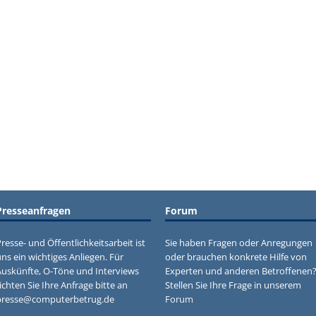
Presseanfragen
Forum
resse- und Öffentlichkeitsarbeit ist
Sie haben Fragen oder Anregungen
ns ein wichtiges Anliegen. Für
oder brauchen konkrete Hilfe von
Auskünfte, O-Töne und Interviews
Experten und anderen Betroffenen
ichten Sie Ihre Anfrage bitte an
Stellen Sie Ihre Frage in unserem
presse@computerbetrug.de
Forum