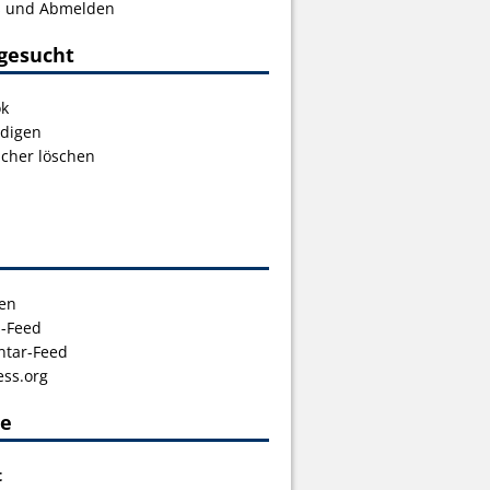
s und Abmelden
gesucht
ok
digen
icher löschen
en
s-Feed
tar-Feed
ss.org
ce
t