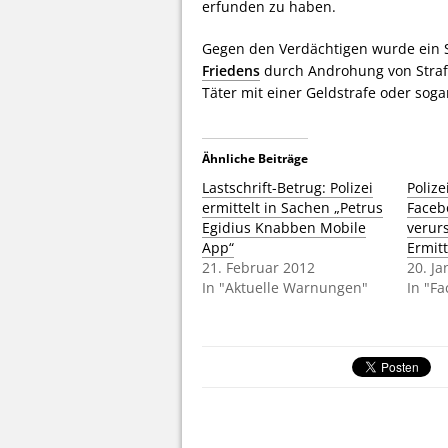
erfunden zu haben.
Gegen den Verdächtigen wurde ein 
Friedens
durch Androhung von Straft
Täter mit einer Geldstrafe oder sogar
Ähnliche Beiträge
Lastschrift-Betrug: Polizei
Polize
ermittelt in Sachen „Petrus
Faceb
Egidius Knabben Mobile
verur
App“
Ermit
21. Februar 2012
20. J
In "Aktuelle Warnungen"
In "F