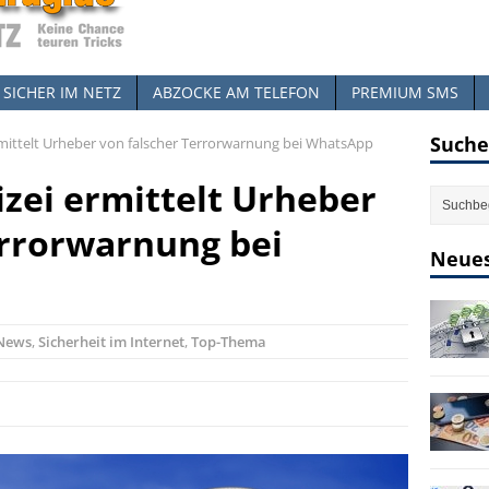
SICHER IM NETZ
ABZOCKE AM TELEFON
PREMIUM SMS
Suche
mittelt Urheber von falscher Terrorwarnung bei WhatsApp
izei ermittelt Urheber
errorwarnung bei
Neues
News
,
Sicherheit im Internet
,
Top-Thema