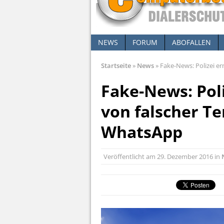
NEWS
FORUM
ABOFALLEN
Startseite
»
News
»
Fake-News: Polizei er
Fake-News: Pol
von falscher T
WhatsApp
Veröffentlicht am
29. Dezember 2016
in