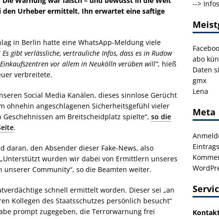
: Die Warnung war falsch – und bewusst in die Welt
-->
Info
i den Urheber ermittelt. Ihn erwartet eine saftige
Meist
ag in Berlin hatte eine WhatsApp-Meldung viele
Facebo
! Es gibt verlässliche, vertrauliche Infos, dass es in Rudow
abo kün
f Einkaufszentren vor allem in Neukölln verüben will“
, hieß
Daten s
euer verbreitete.
gmx
Lena
nseren Social Media Kanälen, dieses sinnlose Gerücht
m ohnehin angeschlagenen Sicherheitsgefühl vieler
Meta
en Geschehnissen am B
reitscheidplatz spielte“,
so die
Seite
.
Anmeld
Eintrag
d daran, den Absender dieser Fake-News, also
Kommen
. „Unterstützt wurden wir dabei von Ermittlern unseres
WordPre
ern unserer Community“, so die Beamten weiter.
Servi
tverdächtige schnell ermittelt worden. Dieser sei „an
en Kollegen des Staatsschutzes persönlich besucht“
habe prompt zugegeben, die Terrorwarnung frei
Kontak