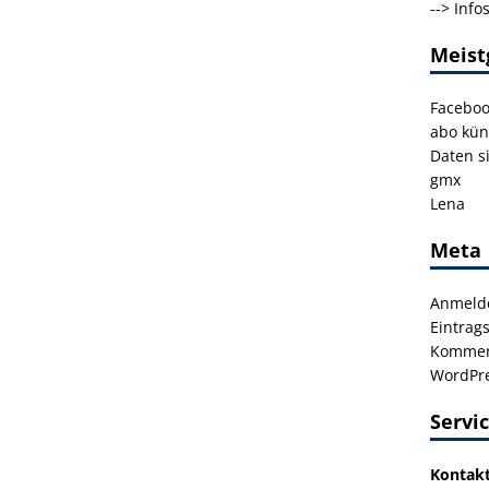
-->
Info
Meist
Facebo
abo kün
Daten s
gmx
Lena
Meta
Anmeld
Eintrag
Kommen
WordPre
Servi
Kontak