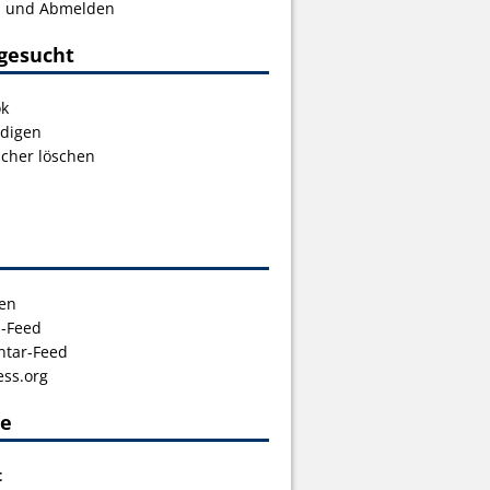
s und Abmelden
gesucht
ok
digen
icher löschen
en
s-Feed
tar-Feed
ss.org
ce
t