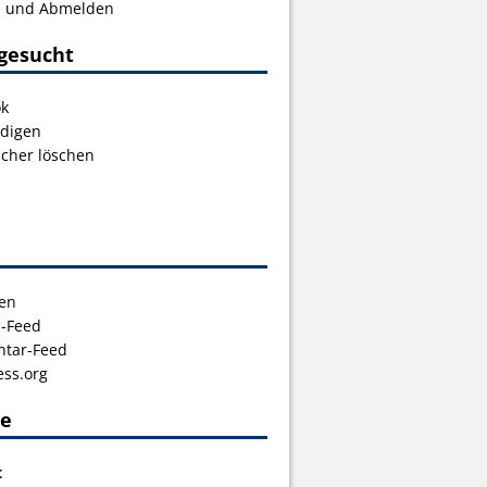
s und Abmelden
gesucht
ok
digen
icher löschen
en
s-Feed
tar-Feed
ss.org
ce
t