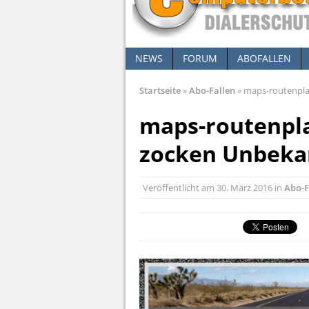
NEWS
FORUM
ABOFALLEN
Startseite
»
Abo-Fallen
»
maps-routenplan
maps-routenplan
zocken Unbekan
Veröffentlicht am
30. März 2016
in
Abo-F