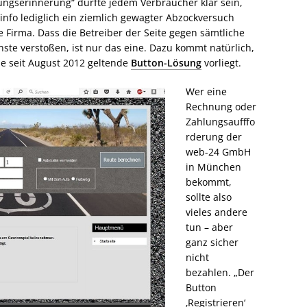
ungserinnerung“ dürfte jedem Verbraucher klar sein,
info lediglich ein ziemlich gewagter Abzockversuch
se Firma. Dass die Betreiber der Seite gegen sämtliche
nste verstoßen, ist nur das eine. Dazu kommt natürlich,
ie seit August 2012 geltende
Button-Lösung
vorliegt.
Wer eine
Rechnung oder
Zahlungsaufffo
rderung der
web-24 GmbH
in München
bekommt,
sollte also
vieles andere
tun – aber
ganz sicher
nicht
bezahlen. „Der
Button
‚Registrieren‘