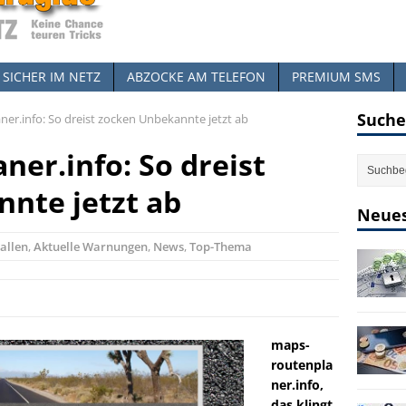
SICHER IM NETZ
ABZOCKE AM TELEFON
PREMIUM SMS
Suche
er.info: So dreist zocken Unbekannte jetzt ab
er.info: So dreist
nte jetzt ab
Neues
allen
,
Aktuelle Warnungen
,
News
,
Top-Thema
maps-
routenpla
ner.info,
das klingt