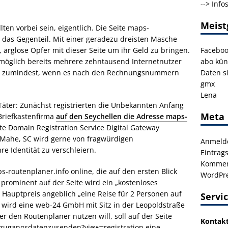
-->
Info
Meist
llten vorbei sein, eigentlich. Die Seite maps-
s das Gegenteil. Mit einer geradezu dreisten Masche
 arglose Opfer mit dieser Seite um ihr Geld zu bringen.
Facebo
omöglich bereits mehrere zehntausend Internetnutzer
abo kün
 – zumindest, wenn es nach den Rechnungsnummern
Daten s
gmx
Lena
Täter: Zunächst registrierten die Unbekannten Anfang
Meta
riefkastenfirma
auf den Seychellen die Adresse maps-
zte
Domain Registration Service Digital Gateway
t Mahe, SC wird gerne von fragwürdigen
Anmeld
e Identität zu verschleiern.
Eintrag
Kommen
ps-routenplaner.info online, die auf den ersten Blick
WordPre
 prominent auf der Seite wird ein „kostenloses
Hauptpreis angeblich „eine Reise für 2 Personen auf
Servi
 wird eine web-24 GmbH mit Sitz in der Leopoldstraße
 den Routenplaner nutzen will, soll auf der Seite
Kontak
/zugangsdatenzusenden?view=registration eine