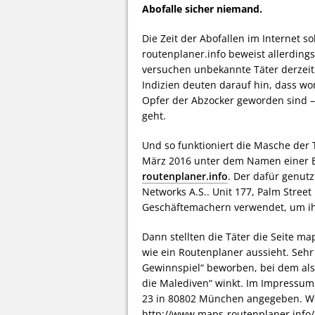
Abofalle sicher niemand.
Die Zeit der Abofallen im Internet so
routenplaner.info beweist allerding
versuchen unbekannte Täter derzeit,
Indizien deuten darauf hin, dass w
Opfer der Abzocker geworden sind
geht.
Und so funktioniert die Masche der 
März 2016 unter dem Namen einer B
routenplaner.info
. Der dafür genut
Networks A.S.. Unit 177, Palm Stree
Geschäftemachern verwendet, um ihr
Dann stellten die Täter die Seite ma
wie ein Routenplaner aussieht. Sehr
Gewinnspiel“ beworben, bei dem als 
die Malediven“ winkt. Im Impressum
23 in 80802 München angegeben. Wer
http://www.maps-routenplaner.info