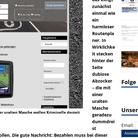
zunächst
einmal wie
ein
harmloser
Routenpla
ner. In
Wirklichke
it stecken
hinter der
Seite
dubiose
Abzocker
Folge
– die mit
einer
uralten
Masche
Unser
er uralten Masche wollen Kriminelle derzeit
geradezu
dummdrei
Email:
st
llen. Die gute Nachricht: Bezahlen muss bei dieser