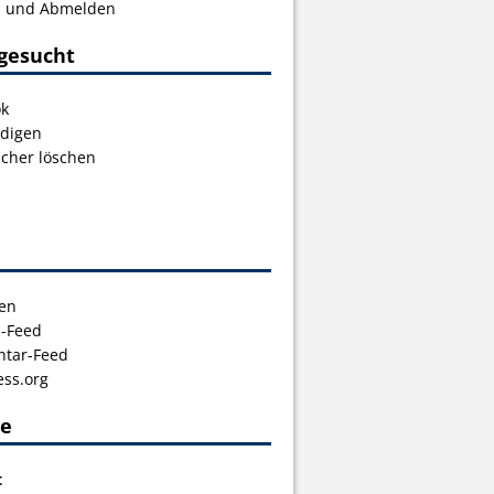
s und Abmelden
gesucht
ok
digen
icher löschen
en
s-Feed
tar-Feed
ss.org
ce
t