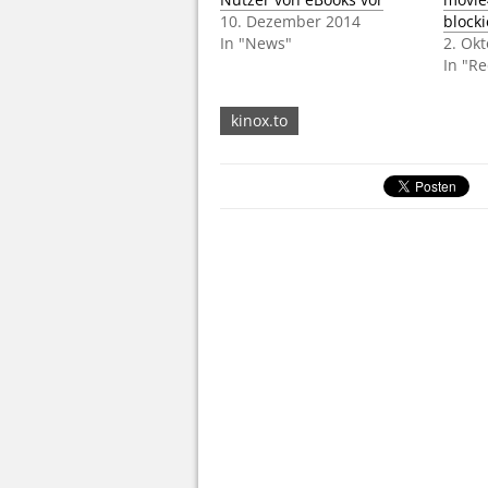
10. Dezember 2014
block
In "News"
2. Ok
In "Re
kinox.to