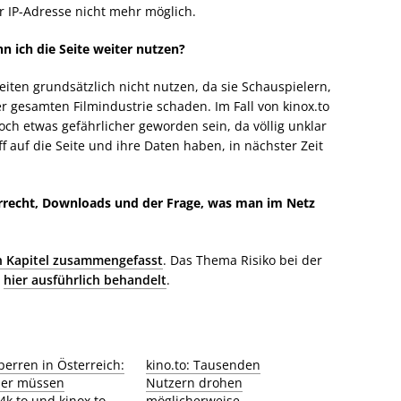
er IP-Adresse nicht mehr möglich.
nn ich die Seite weiter nutzen?
eiten grundsätzlich nicht nutzen, da sie Schauspielern,
 gesamten Filmindustrie schaden. Im Fall von kinox.to
och etwas gefährlicher geworden sein, da völlig unklar
iff auf die Seite und ihre Daten haben, in nächster Zeit
errecht, Downloads und der Frage, was man im Netz
n Kapitel zusammengefasst
. Das Thema Risiko bei der
d
hier ausführlich behandelt
.
perren in Österreich:
kino.to: Tausenden
der müssen
Nutzern drohen
4k.to und kinox.to
möglicherweise