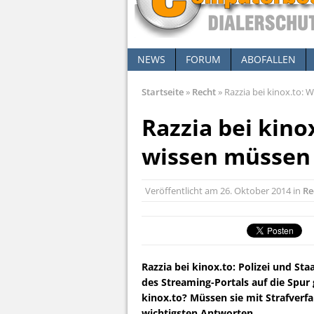
NEWS
FORUM
ABOFALLEN
Startseite
»
Recht
»
Razzia bei kinox.to: 
Razzia bei kino
wissen müssen
Veröffentlicht am
26. Oktober 2014
in
Re
Razzia bei kinox.to: Polizei und S
des Streaming-Portals auf die Spur
kinox.to? Müssen sie mit Strafver
wichtigsten Antworten.