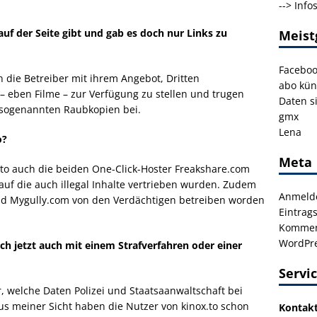
-->
Info
f der Seite gibt und gab es doch nur Links zu
Meist
Facebo
n die Betreiber mit ihrem Angebot, Dritten
abo kün
 – eben Filme – zur Verfügung zu stellen und trugen
Daten s
 sogenannten Raubkopien bei.
gmx
Lena
o?
Meta
.to auch die beiden One-Click-Hoster Freakshare.com
uf die auch illegal Inhalte vertrieben wurden. Zudem
Anmeld
und Mygully.com von den Verdächtigen betreiben worden
Eintrag
Kommen
WordPre
ch jetzt auch mit einem Strafverfahren oder einer
Servi
r, welche Daten Polizei und Staatsaanwaltschaft bei
Aus meiner Sicht haben die Nutzer von kinox.to schon
Kontak