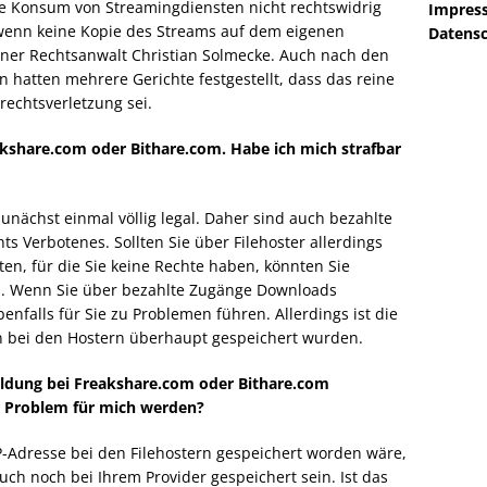
ne Konsum von Streamingdiensten nicht rechtswidrig
Impres
, wenn keine Kopie des Streams auf dem eigenen
Datensc
ölner Rechtsanwalt Christian Solmecke. Auch nach den
atten mehrere Gerichte festgestellt, dass das reine
echtsverletzung sei.
akshare.com oder Bithare.com. Habe ich mich strafbar
unächst einmal völlig legal. Daher sind auch bezahlte
s Verbotenes. Sollten Sie über Filehoster allerdings
ten, für die Sie keine Rechte haben, könnten Sie
n. Wenn Sie über bezahlte Zugänge Downloads
falls für Sie zu Problemen führen. Allerdings ist die
n bei den Hostern überhaupt gespeichert wurden.
ldung bei Freakshare.com oder Bithare.com
 Problem für mich werden?
IP-Adresse bei den Filehostern gespeichert worden wäre,
uch noch bei Ihrem Provider gespeichert sein. Ist das