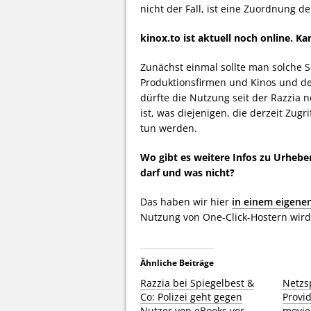
nicht der Fall, ist eine Zuordnung d
kinox.to ist aktuell noch online. Ka
Zunächst einmal sollte man solche S
Produktionsfirmen und Kinos und der
dürfte die Nutzung seit der Razzia n
ist, was diejenigen, die derzeit Zugr
tun werden.
Wo gibt es weitere Infos zu Urheb
darf und was nicht?
Das haben wir hier
in einem eigene
Nutzung von One-Click-Hostern wir
Ähnliche Beiträge
Razzia bei Spiegelbest &
Netzs
Co: Polizei geht gegen
Provi
Nutzer von eBooks vor
movie