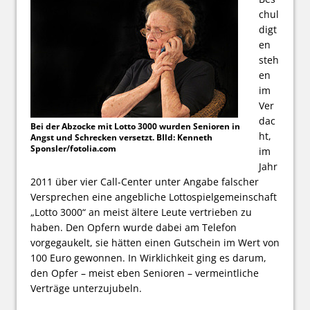
chul
digt
en
steh
en
im
Ver
dac
Bei der Abzocke mit Lotto 3000 wurden Senioren in
ht,
Angst und Schrecken versetzt. BIld: Kenneth
Sponsler/fotolia.com
im
Jahr
2011 über vier Call-Center unter Angabe falscher
Versprechen eine angebliche Lottospielgemeinschaft
„Lotto 3000“ an meist ältere Leute vertrieben zu
haben. Den Opfern wurde dabei am Telefon
vorgegaukelt, sie hätten einen Gutschein im Wert von
100 Euro gewonnen. In Wirklichkeit ging es darum,
den Opfer – meist eben Senioren – vermeintliche
Verträge unterzujubeln.