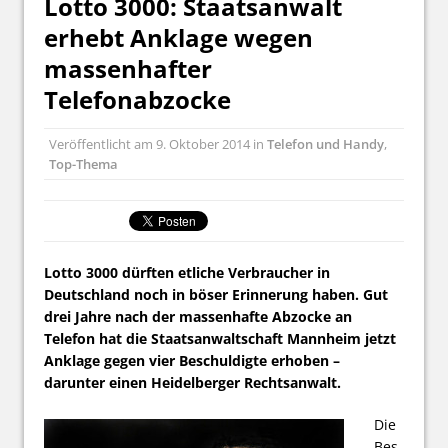
Lotto 3000: Staatsanwalt
erhebt Anklage wegen
massenhafter
Telefonabzocke
Veröffentlicht am
9. Oktober 2014
in
Telefon und Handy
,
Top-Thema
Lotto 3000 dürften etliche Verbraucher in
Deutschland noch in böser Erinnerung haben. Gut
drei Jahre nach der massenhafte Abzocke an
Telefon hat die Staatsanwaltschaft Mannheim jetzt
Anklage gegen vier Beschuldigte erhoben –
darunter einen Heidelberger Rechtsanwalt.
Die
Bes