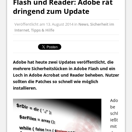
Flash und Reader: Adobe rät
dringend zum Update
Veröffentlicht am
13. August 2014
in
News
,
Sicherheit im
Internet
,
Tipps & Hilfe
Adobe hat heute zwei Updates veröffentlicht, die
mehrere Sicherheitslücken in Adobe Flash und ein
Loch in Adobe Acrobat und Reader beheben. Nutzer
sollten die Patches so schnell wie möglich
installieren.
Ado
be
schl
ießt
mit