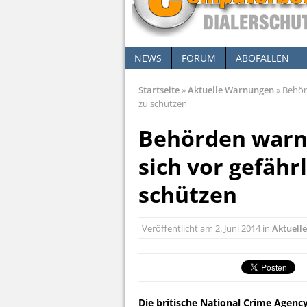
NEWS
FORUM
ABOFALLEN
Startseite
»
Aktuelle Warnungen
»
Behörd
zu schützen
Behörden warne
sich vor gefähr
schützen
Veröffentlicht am
2. Juni 2014
in
Aktuell
Die britische National Crime Agenc