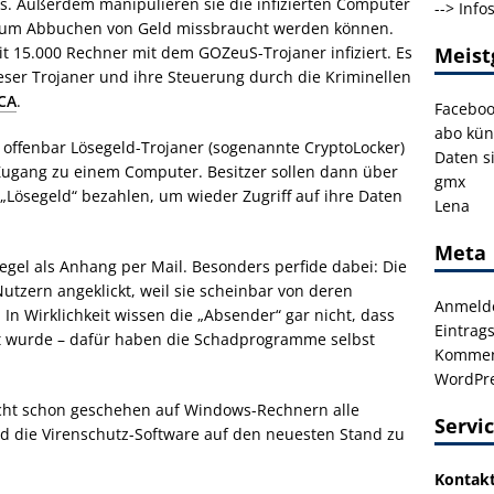
. Außerdem manipulieren sie die infizierten Computer
-->
Info
n zum Abbuchen von Geld missbraucht werden können.
it 15.000 Rechner mit dem GOZeuS-Trojaner infiziert. Es
Meist
eser Trojaner und ihre Steuerung durch die Kriminellen
NCA
.
Facebo
abo kün
offenbar Lösegeld-Trojaner (sogenannte
CryptoLocker)
Daten s
 Zugang zu einem Computer. Besitzer sollen dann über
gmx
Lösegeld“ bezahlen, um wieder Zugriff auf ihre Daten
Lena
Meta
Regel als Anhang per Mail. Besonders perfide dabei: Die
Nutzern angeklickt, weil sie scheinbar von deren
Anmeld
 Wirklichkeit wissen die „Absender“ gar nicht, dass
Eintrag
t wurde – dafür haben die Schadprogramme selbst
Kommen
WordPre
icht schon geschehen auf Windows-Rechnern alle
Servi
d die Virenschutz-Software auf den neuesten Stand zu
Kontak