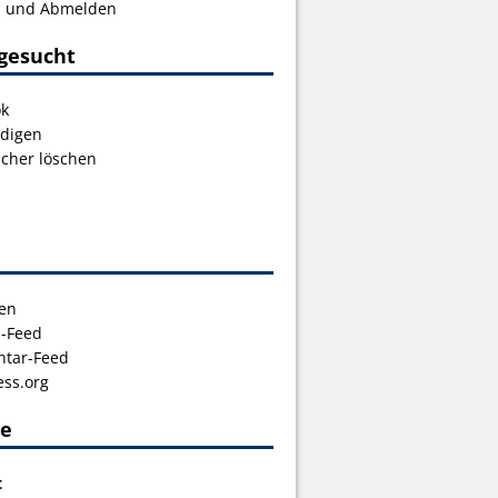
s und Abmelden
gesucht
ok
digen
icher löschen
en
s-Feed
tar-Feed
ss.org
ce
t