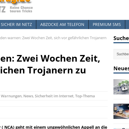
SICHER IM NETZ
ABZOCKE AM TELEFON
PREMIUM SMS
Suche
en warnen: Zwei Wochen Zeit, sich vor gefährlichen Trojanern
n: Zwei Wochen Zeit,
lichen Trojanern zu
Neues
e Warnungen
,
News
,
Sicherheit im Internet
,
Top-Thema
y ( NCA) geht mit einem ungewöhnlichen Appell an die