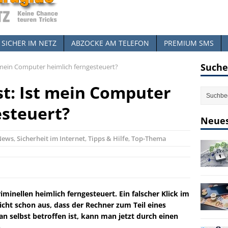
SICHER IM NETZ
ABZOCKE AM TELEFON
PREMIUM SMS
Suche
 mein Computer heimlich ferngesteuert?
st: Ist mein Computer
esteuert?
Neues
News
,
Sicherheit im Internet
,
Tipps & Hilfe
,
Top-Thema
inellen heimlich ferngesteuert. Ein falscher Klick im
icht schon aus, dass der Rechner zum Teil eines
 selbst betroffen ist, kann man jetzt durch einen
.