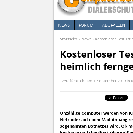
NEWS
FORUM
ABOFALLEN
Startseite
»
News
»
Kostenloser Test: Ist
Kostenloser Te
heimlich ferng
Veröffentlicht am
1. September 2013
in
Unzählige Computer werden von Krim
Netz oder auf einen Mail-Anhang re
sogenannten Botnetzes wird. Ob man
kostenlosen Schnelltest überprüfen