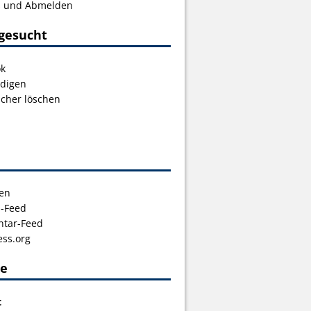
s und Abmelden
gesucht
ok
digen
icher löschen
en
s-Feed
tar-Feed
ss.org
ce
t