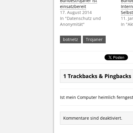
Bundestrojaner ist
Bunde
einsatzbereit
Inter
17. August 2014
Selbst
In "Datenschutz und
11. J
Anonymität"
In "A
botnetz
Trojaner
1 Trackbacks & Pingbacks
Ist mein Computer heimlich fernges
Kommentare sind deaktiviert.