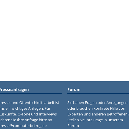
Presseanfragen
Forum
resse- und Öffentlichkeitsarbeit ist
Sie haben Fragen oder Anregungen
ns ein wichtiges Anliegen. Für
oder brauchen konkrete Hilfe von
Auskünfte, O-Töne und Interviews
Experten und anderen Betroffenen
ichten Sie Ihre Anfrage bitte an
Stellen Sie Ihre Frage in unserem
presse@computerbetrug.de
Forum