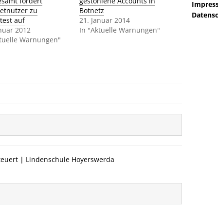
samt fordert
gestohlene Accounts in
Impres
netnutzer zu
Botnetz
Datensc
test auf
21. Januar 2014
anuar 2012
In "Aktuelle Warnungen"
ktuelle Warnungen"
teuert | Lindenschule Hoyerswerda