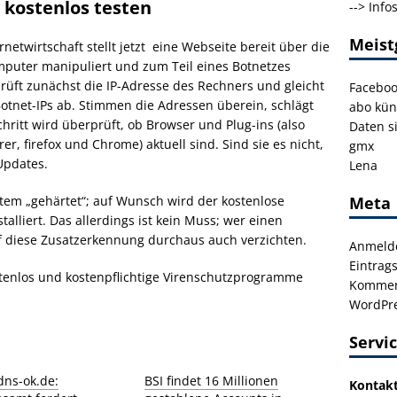
kostenlos testen
-->
Info
Meist
etwirtschaft stellt jetzt eine Webseite bereit über die
puter manipuliert und zum Teil eines Botnetzes
rüft zunächst die IP-Adresse des Rechners und gleicht
Facebo
otnet-IPs ab. Stimmen die Adressen überein, schlägt
abo kün
itt wird überprüft, ob Browser und Plug-ins (also
Daten s
r, firefox und Chrome) aktuell sind. Sind sie es nicht,
gmx
Updates.
Lena
stem „gehärtet“; auf Wunsch wird der kostenlose
Meta
alliert. Das allerdings ist kein Muss; wer einen
uf diese Zusatzerkennung durchaus auch verzichten.
Anmeld
Eintrag
stenlos und kostenpflichtige Virenschutzprogramme
Kommen
WordPre
Servi
ns-ok.de:
BSI findet 16 Millionen
Kontak