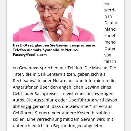
en
werde
n in
Deutsc
hland
zuneh
mend
Das BKA rät: glauben Sie Gewinnversprechen am
Opfer
Telefon niemals. Symbolbild: Picture-
Factory/fotolia.com
von
falsch
en Gewinnversprechen per Telefon. Die Masche: Die
Täter, die in Call-Centern sitzen, geben sich als
Rechtsanwälte oder Notare aus und informieren die
Angerufenen über den angeblichen Gewinn eines
Geld- oder Sachpreises – meist eines hochwertigen
Autos. Die Auszahlung oder Überführung wird davon
abhängig gemacht, dass die „Gewinner“ im Voraus
Gebühren, Steuern oder andere Kosten bezahlen
sollen. Eine Verrechnung mit dem Gewinn wird mit
unterschiedlichsten Begründungen abgelehnt.