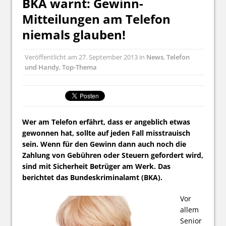
BKA warnt: Gewinn-
Mitteilungen am Telefon
niemals glauben!
Veröffentlicht am
27. September 2013
in
News
,
Telefon
und Handy
,
Top-Thema
Wer am Telefon erfährt, dass er angeblich etwas
gewonnen hat, sollte auf jeden Fall misstrauisch
sein. Wenn für den Gewinn dann auch noch die
Zahlung von Gebühren oder Steuern gefordert wird,
sind mit Sicherheit Betrüger am Werk. Das
berichtet das Bundeskriminalamt (BKA).
Vor
allem
Senior