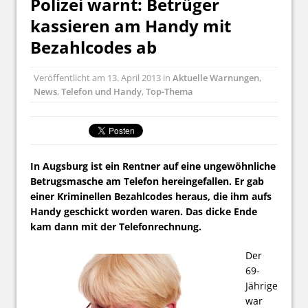
Polizei warnt: Betrüger
kassieren am Handy mit
Bezahlcodes ab
Veröffentlicht am
13. April 2013
in
Aktuelle Warnungen
,
News
,
Telefon und Handy
,
Top-Thema
In Augsburg ist ein Rentner auf eine ungewöhnliche
Betrugsmasche am Telefon hereingefallen. Er gab
einer Kriminellen Bezahlcodes heraus, die ihm aufs
Handy geschickt worden waren. Das dicke Ende
kam dann mit der Telefonrechnung.
Der
69-
Jährige
war