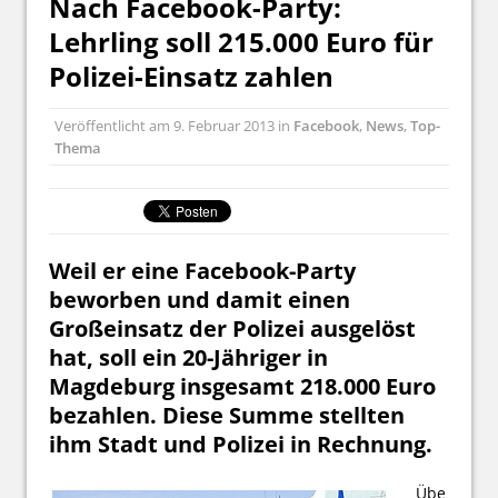
Nach Facebook-Party:
Lehrling soll 215.000 Euro für
Polizei-Einsatz zahlen
Veröffentlicht am
9. Februar 2013
in
Facebook
,
News
,
Top-
Thema
Weil er eine Facebook-Party
beworben und damit einen
Großeinsatz der Polizei ausgelöst
hat, soll ein 20-Jähriger in
Magdeburg insgesamt 218.000 Euro
bezahlen. Diese Summe stellten
ihm Stadt und Polizei in Rechnung.
Übe