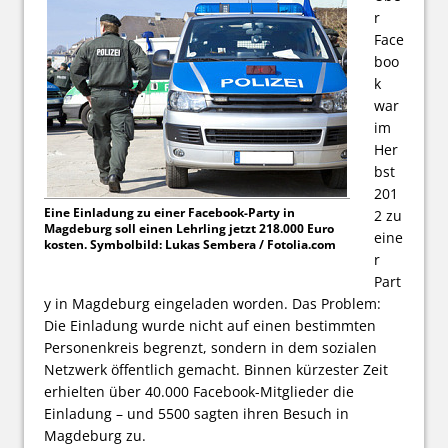
r
Face
boo
k
war
im
Her
bst
201
Eine Einladung zu einer Facebook-Party in
2 zu
Magdeburg soll einen Lehrling jetzt 218.000 Euro
eine
kosten. Symbolbild: Lukas Sembera / Fotolia.com
r
Part
y in Magdeburg eingeladen worden. Das Problem:
Die Einladung wurde nicht auf einen bestimmten
Personenkreis begrenzt, sondern in dem sozialen
Netzwerk öffentlich gemacht. Binnen kürzester Zeit
erhielten über 40.000 Facebook-Mitglieder die
Einladung – und 5500 sagten ihren Besuch in
Magdeburg zu.