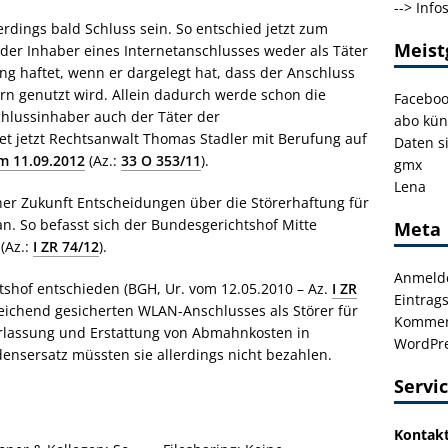
-->
Info
rdings bald Schluss sein. So entschied jetzt zum
Meist
 der Inhaber eines Internetanschlusses weder als Täter
ring haftet, wenn er dargelegt hat, dass der Anschluss
rn genutzt wird. Allein dadurch werde schon die
Facebo
chlussinhaber auch der Täter der
abo kün
tet jetzt Rechtsanwalt Thomas Stadler mit Berufung auf
Daten s
om 11.09.2012
(Az.:
33 O 353/11
).
gmx
Lena
her Zukunft Entscheidungen über die Störerhaftung für
n. So befasst sich der Bundesgerichtshof Mitte
Meta
(Az.:
I ZR 74/12
).
Anmeld
tshof entschieden (BGH, Ur. vom 12.05.2010 – Az.
I ZR
Eintrag
reichend gesicherten WLAN-Anschlusses als Störer für
Kommen
erlassung und Erstattung von Abmahnkosten in
WordPre
sersatz müssten sie allerdings nicht bezahlen.
Servi
Kontak