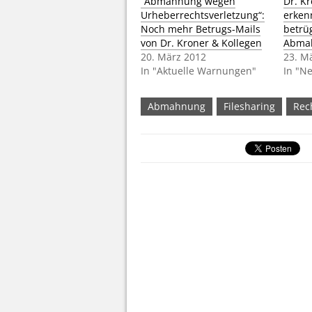
“Abmahnung wegen
Dr. Kr
Urheberrechtsverletzung“:
erken
Noch mehr Betrugs-Mails
betrü
von Dr. Kroner & Kollegen
Abma
20. März 2012
23. M
In "Aktuelle Warnungen"
In "N
Abmahnung
Filesharing
Rec