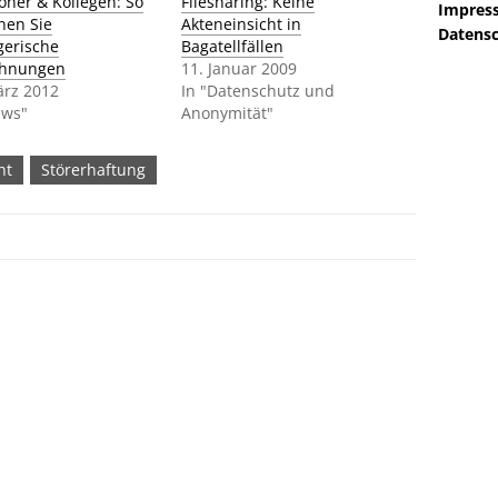
oner & Kollegen: So
Filesharing: Keine
Impres
nen Sie
Akteneinsicht in
Datensc
gerische
Bagatellfällen
hnungen
11. Januar 2009
ärz 2012
In "Datenschutz und
ews"
Anonymität"
ht
Störerhaftung