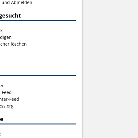
s und Abmelden
gesucht
ok
digen
icher löschen
en
s-Feed
tar-Feed
ss.org
ce
t