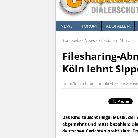
NEWS
FORUM
ABOFALLEN
Startseite
»
News
»
Filesharing-Abmahnun
Filesharing-Ab
Köln lehnt Sip
Veröffentlicht am
14. Oktober 2012
in
N
Das Kind tauscht illegal Musik, der
abgemahnt und muss bezahlen: Die
deutschen Gerichten praktiziert. Do