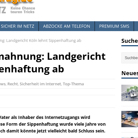
SICHER IM NETZ
ABZOCKE AM TELEFON
PREMIUM SMS
Suche
g: Landgericht Köln lehnt Sippenhaftung ab
mahnung: Landgericht
penhaftung ab
Neues
ews
,
Recht
,
Sicherheit im Internet
,
Top-Thema
 Vater als Inhaber des Internetzugangs wird
se Form der Sippenhaftung wurde viele Jahre von
ch damit könnte jetzt vielleicht bald Schluss sein.