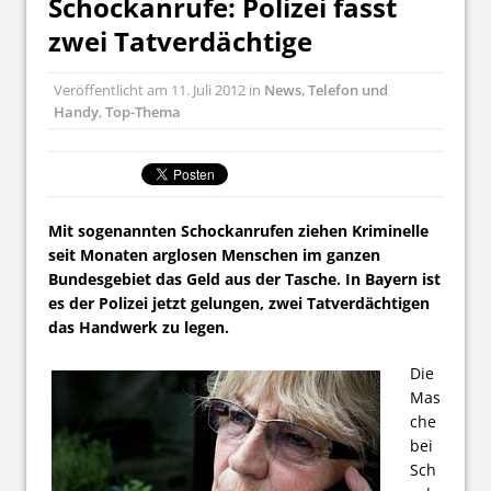
Schockanrufe: Polizei fasst
zwei Tatverdächtige
Veröffentlicht am
11. Juli 2012
in
News
,
Telefon und
Handy
,
Top-Thema
Mit sogenannten Schockanrufen ziehen Kriminelle
seit Monaten arglosen Menschen im ganzen
Bundesgebiet das Geld aus der Tasche. In Bayern ist
es der Polizei jetzt gelungen, zwei Tatverdächtigen
das Handwerk zu legen.
Die
Mas
che
bei
Sch