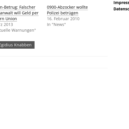
Impres
n-Betrug: Falscher
0900-Abzocker wollte
Datensc
anwalt will Geld per
Polizei betrügen
rn Union
16. Februar 2010
rz 2013
In "News"
ktuelle Warnungen"
 Egidius Knabben