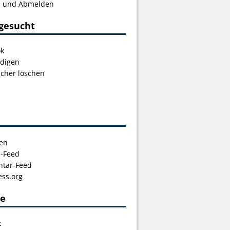
s und Abmelden
gesucht
ok
digen
icher löschen
en
s-Feed
tar-Feed
ss.org
ce
t