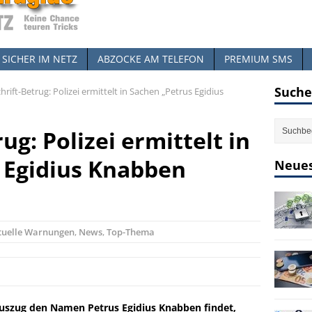
SICHER IM NETZ
ABZOCKE AM TELEFON
PREMIUM SMS
Suche
hrift-Betrug: Polizei ermittelt in Sachen „Petrus Egidius
ug: Polizei ermittelt in
 Egidius Knabben
Neues
tuelle Warnungen
,
News
,
Top-Thema
uszug den Namen Petrus Egidius Knabben findet,