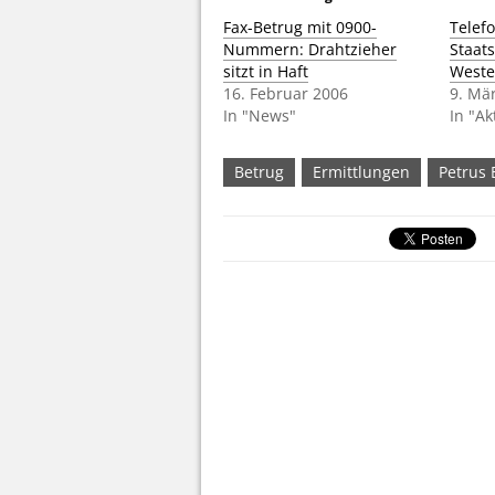
Fax-Betrug mit 0900-
Telefo
Nummern: Drahtzieher
Staats
sitzt in Haft
Weste
16. Februar 2006
9. Mä
In "News"
In "A
Betrug
Ermittlungen
Petrus