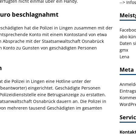
 verfügten nicht einmal über ein Handy.
-->
Info
 Euro beschlagnahmt
Meist
schädigten hat die Polizei in Lingen zusammen mit der
Facebo
entsprechende Konto mit einem Kontostand von etwa
abo kün
In Absprache mit der Staatsanwaltschaft Osnabrück
Daten s
em Konto zu Gunsten von geschädigten Personen
gmx
Lena
n
Meta
die Polizei in Lingen eine Hotline unter der
Anmeld
beantworter) eingerichtet. Geschädigte Personen
Eintrag
Polizeidienststelle eine Betrugsanzeige zu erstatten.
Kommen
aatsanwaltschaft Osnabrück dauern an. Die Polizei in
WordPre
on mehreren tausend Geschädigten im gesamten
Servi
Kontak