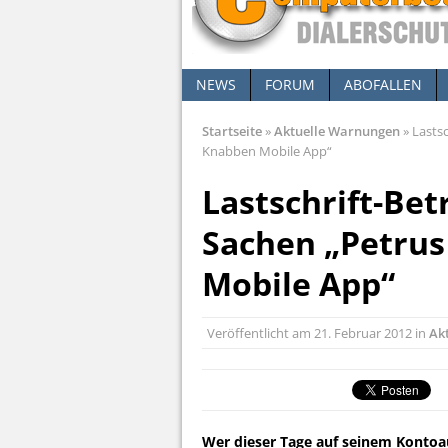
NEWS
FORUM
ABOFALLEN
Startseite
»
Aktuelle Warnungen
»
Lastsc
Knabben Mobile App“
Lastschrift-Betr
Sachen „Petrus
Mobile App“
Veröffentlicht am
21. Februar 2012
in
Ak
Wer dieser Tage auf seinem Kontoa