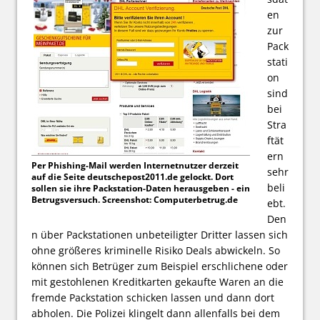
en
zur
Pack
stati
on
sind
bei
Stra
ftät
ern
Per Phishing-Mail werden Internetnutzer derzeit
sehr
auf die Seite deutschepost2011.de gelockt. Dort
beli
sollen sie ihre Packstation-Daten herausgeben - ein
Betrugsversuch. Screenshot: Computerbetrug.de
ebt.
Den
n über Packstationen unbeteiligter Dritter lassen sich
ohne größeres kriminelle Risiko Deals abwickeln. So
können sich Betrüger zum Beispiel erschlichene oder
mit gestohlenen Kreditkarten gekaufte Waren an die
fremde Packstation schicken lassen und dann dort
abholen. Die Polizei klingelt dann allenfalls bei dem