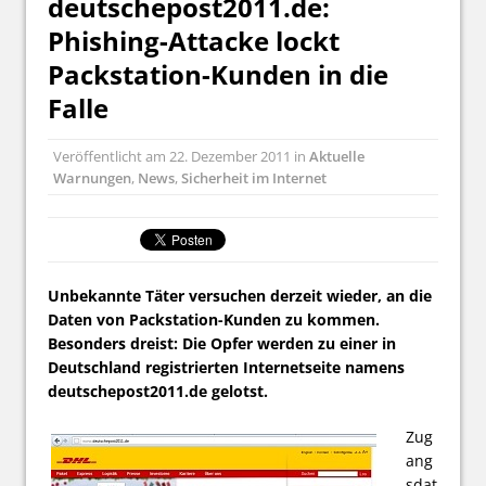
deutschepost2011.de:
Phishing-Attacke lockt
Packstation-Kunden in die
Falle
Veröffentlicht am
22. Dezember 2011
in
Aktuelle
Warnungen
,
News
,
Sicherheit im Internet
Unbekannte Täter versuchen derzeit wieder, an die
Daten von Packstation-Kunden zu kommen.
Besonders dreist: Die Opfer werden zu einer in
Deutschland registrierten Internetseite namens
deutschepost2011.de gelotst.
Zug
ang
sdat