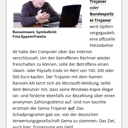
Trojaner
oder
Bundespoliz
ei-Trojaner
wird Opfern
Ransomware. Symbolbild:
vorgegaukelt,
Fritz.Eppele/Fotolia
eine offizielle
Polizeibehör
de habe den Computer über das Internet
verschlüsselt. Um den betroffenen Rechner wieder
freischalten zu können, solle der Betroffene einen
Ukash- oder Paysafe-Code im Wert von 100, 200 oder
500 Euro kaufen. Der Trojaner mit dem Namen
Ransom.AN tarnt sich als Microsoft-Meldung, teilte
dem Benutzer mit, dass seine Windows-Kopie illegal
sei- und forderte ebenfalls zur Bezahlung über einen
anonymen Zahlungsdienst auf. Und nun tauchte
erstmals der Gema-Trojaner
auf
. Das
Schadprogramm gab vor, von der deutschen
Verwertungsgesellschaft Gema zu stammen. Das Ziel,
auch hier: Erpressung von Geld.