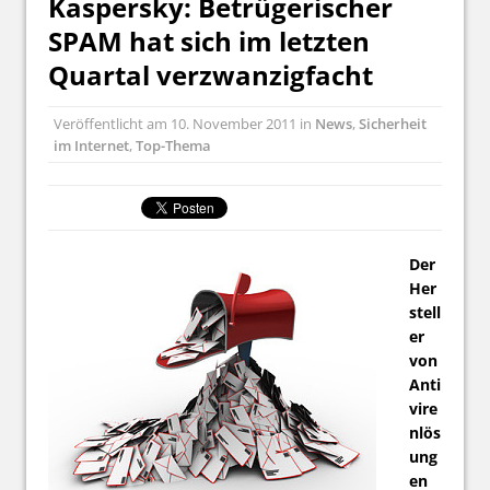
Kaspersky: Betrügerischer
SPAM hat sich im letzten
Quartal verzwanzigfacht
Veröffentlicht am
10. November 2011
in
News
,
Sicherheit
im Internet
,
Top-Thema
Der
Her
stell
er
von
Anti
vire
nlös
ung
en