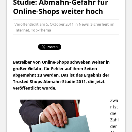
Studie: Abmahn-Gefahr für
Online-Shops weiter hoch
Veröffentlicht am
5. Oktober 2011
in
News
,
Sicherheit im
Internet
,
Top-Thema
Betreiber von Online-Shops schweben weiter in
großer Gefahr, für Fehler auf ihren Seiten
abgemahnt zu werden. Das ist das Ergebnis der
Trusted Shops Abmahn-Studie 2011, die jetzt
veröffentlicht wurde.
Zwa
r ist
die
Zahl
der