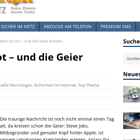
SICHER IM NETZ
ABZOCKE AM TELEFON
PREMIUM SMS
Suche
Jobs ist tot – und die Geier kreisen
ot – und die Geier
Neues
uelle Warnungen
,
Sicherheit im Internet
,
Top-Thema
Die traurige Nachricht ist noch nicht einmal einen Tag
alt, da kreisen schon die Geier: Steve Jobs,
Mitbegründer und genialer Kopf hinter Apple, ist
seinem jahrelangen Krebsleiden erlegen. Anlass für