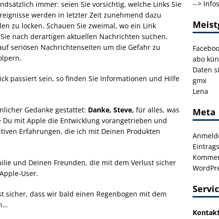
-->
Info
ndsätzlich immer: seien Sie vorsichtig, welche Links Sie
Ereignisse werden in letzter Zeit zunehmend dazu
Meist
len zu locken. Schauen Sie zweimal, wo ein Link
n Sie nach derartigen aktuellen Nachrichten suchen.
auf seriösen Nachrichtenseiten um die Gefahr zu
Facebo
olpern.
abo kün
Daten s
ck passiert sein, so finden Sie Informationen und Hilfe
gmx
Lena
nlicher Gedanke gestattet:
Danke, Steve,
für alles, was
Meta
e Du mit Apple die Entwicklung vorangetrieben und
sitiven Erfahrungen, die ich mit Deinen Produkten
Anmeld
Eintrag
Kommen
milie und Deinen Freunden, die mit dem Verlust sicher
WordPre
Apple-User.
Servi
fast sicher, dass wir bald einen Regenbogen mit dem
en…
Kontak