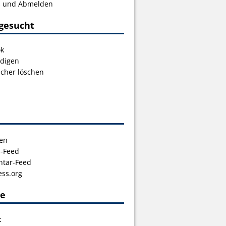
s und Abmelden
gesucht
ok
digen
icher löschen
en
s-Feed
tar-Feed
ss.org
ce
t