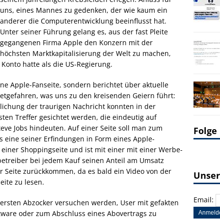
uns, eines Mannes zu gedenken, der wie kaum ein
anderer die Computerentwicklung beeinflusst hat.
Unter seiner Führung gelang es, aus der fast Pleite
gegangenen Firma Apple den Konzern mit der
höchsten Marktkapitalisierung der Welt zu machen,
Konto hatte als die US-Regierung.
ine Apple-Fanseite, sondern berichtet über aktuelle
etgefahren, was uns zu den kreisenden Geiern führt:
lichung der traurigen Nachricht konnten in der
en Treffer gesichtet werden, die eindeutig auf
eve Jobs hindeuten. Auf einer Seite soll man zum
Folge
bs eine seiner Erfindungen in Form eines Apple-
 einer Shoppingseite und ist mit einer mit einer Werbe-
betreiber bei jedem Kauf seinen Anteil am Umsatz
ur Seite zurückkommen, da es bald ein Video von der
Unser
eite zu lesen.
Email:
ie ersten Abzocker versuchen werden, User mit gefakten
oftware oder zum Abschluss eines Abovertrags zu