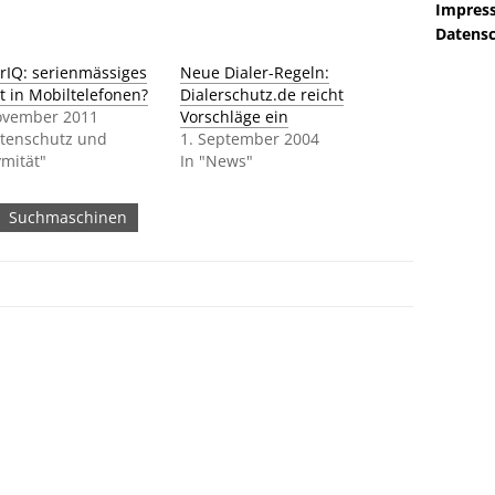
Impres
Datensc
erIQ: serienmässiges
Neue Dialer-Regeln:
t in Mobiltelefonen?
Dialerschutz.de reicht
ovember 2011
Vorschläge ein
atenschutz und
1. September 2004
mität"
In "News"
Suchmaschinen